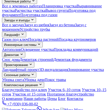
Земляные работы
Все о земляных работах
Планировка участка
Выравнивание
участка
Расчистка участка
Вывоз грунта
Подготовка под
фундамент
Подготовка под газон
Заезды и въезды
Все о заездах
Заезд из щебня
Заезд из бетона
Заезд с
мощением
Устройство трубы
Ландшафт
Газон под ключ
Посадка растений
Посадка крупномеров
Инженерные системы
Автополив
Освещение участка
Прокладка коммуникаций
Демонтаж
Снос дома
Демонтаж строений
Демонтаж фундамента
Проектирование
Ландшафтный проект
3D-визуализация
Зонирование участка
Сезонные работы
Уборка снега
Уборка дачи
Покос травы
Комплексные решения
Благоустройство под ключ
Участок 6–10 соток
Участок 10–15
соток
Участок от 15 соток
Поэтапное благоустройство
О компании
Наши работы
Цены
Блог
Контакты
+7 (930) 036-00-02
Telegram
WhatsApp
Макс