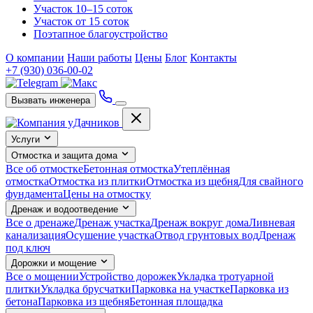
Участок 10–15 соток
Участок от 15 соток
Поэтапное благоустройство
О компании
Наши работы
Цены
Блог
Контакты
+7 (930) 036-00-02
Вызвать инженера
Услуги
Отмостка и защита дома
Все об отмостке
Бетонная отмостка
Утеплённая
отмостка
Отмостка из плитки
Отмостка из щебня
Для свайного
фундамента
Цены на отмостку
Дренаж и водоотведение
Все о дренаже
Дренаж участка
Дренаж вокруг дома
Ливневая
канализация
Осушение участка
Отвод грунтовых вод
Дренаж
под ключ
Дорожки и мощение
Все о мощении
Устройство дорожек
Укладка тротуарной
плитки
Укладка брусчатки
Парковка на участке
Парковка из
бетона
Парковка из щебня
Бетонная площадка