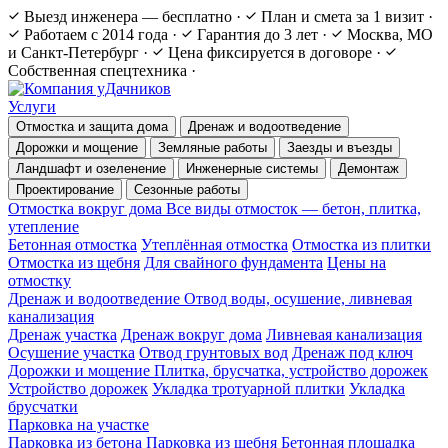
Выезд инженера — бесплатно
·
План и смета за 1 визит
·
Работаем с 2014 года
·
Гарантия до 3 лет
·
Москва, МО
и Санкт-Петербург
·
Цена фиксируется в договоре
·
Собственная спецтехника
·
Услуги
Отмостка и защита дома
Дренаж и водоотведение
Дорожки и мощение
Земляные работы
Заезды и въезды
Ландшафт и озеленение
Инженерные системы
Демонтаж
Проектирование
Сезонные работы
Отмостка вокруг дома
Все виды отмосток — бетон, плитка,
утепление
Бетонная отмостка
Утеплённая отмостка
Отмостка из плитки
Отмостка из щебня
Для свайного фундамента
Цены на
отмостку
Дренаж и водоотведение
Отвод воды, осушение, ливневая
канализация
Дренаж участка
Дренаж вокруг дома
Ливневая канализация
Осушение участка
Отвод грунтовых вод
Дренаж под ключ
Дорожки и мощение
Плитка, брусчатка, устройство дорожек
Устройство дорожек
Укладка тротуарной плитки
Укладка
брусчатки
Парковка на участке
Парковка из бетона
Парковка из щебня
Бетонная площадка