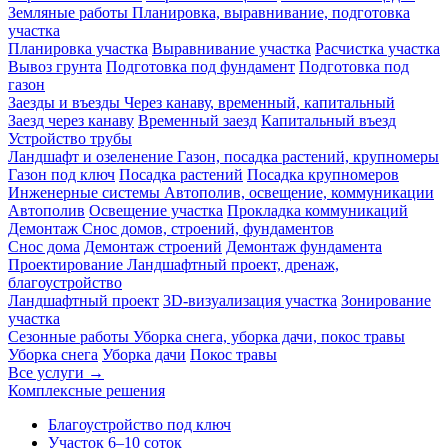
Земляные работы
Планировка, выравнивание, подготовка
участка
Планировка участка
Выравнивание участка
Расчистка участка
Вывоз грунта
Подготовка под фундамент
Подготовка под
газон
Заезды и въезды
Через канаву, временный, капитальный
Заезд через канаву
Временный заезд
Капитальный въезд
Устройство трубы
Ландшафт и озеленение
Газон, посадка растений, крупномеры
Газон под ключ
Посадка растений
Посадка крупномеров
Инженерные системы
Автополив, освещение, коммуникации
Автополив
Освещение участка
Прокладка коммуникаций
Демонтаж
Снос домов, строений, фундаментов
Снос дома
Демонтаж строений
Демонтаж фундамента
Проектирование
Ландшафтный проект, дренаж,
благоустройство
Ландшафтный проект
3D-визуализация участка
Зонирование
участка
Сезонные работы
Уборка снега, уборка дачи, покос травы
Уборка снега
Уборка дачи
Покос травы
Все услуги →
Комплексные решения
Благоустройство под ключ
Участок 6–10 соток