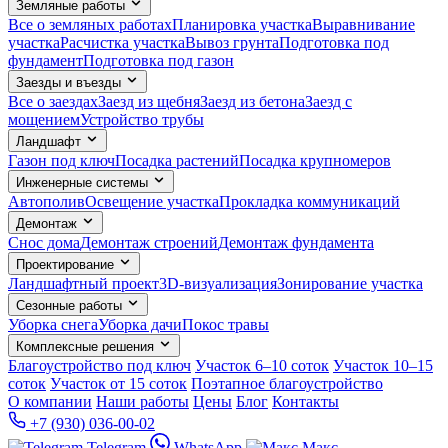
Земляные работы
Все о земляных работах
Планировка участка
Выравнивание
участка
Расчистка участка
Вывоз грунта
Подготовка под
фундамент
Подготовка под газон
Заезды и въезды
Все о заездах
Заезд из щебня
Заезд из бетона
Заезд с
мощением
Устройство трубы
Ландшафт
Газон под ключ
Посадка растений
Посадка крупномеров
Инженерные системы
Автополив
Освещение участка
Прокладка коммуникаций
Демонтаж
Снос дома
Демонтаж строений
Демонтаж фундамента
Проектирование
Ландшафтный проект
3D-визуализация
Зонирование участка
Сезонные работы
Уборка снега
Уборка дачи
Покос травы
Комплексные решения
Благоустройство под ключ
Участок 6–10 соток
Участок 10–15
соток
Участок от 15 соток
Поэтапное благоустройство
О компании
Наши работы
Цены
Блог
Контакты
+7 (930) 036-00-02
Telegram
WhatsApp
Макс