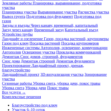
Земляные работы
Планировка, выравнивание, подготовка
участка
Планировка участка
Выравнивание участка
Расчистка участка
Вывоз грунта
Подготовка под фундамент
Подготовка под
газон
Заезды и въезды
Через канаву, временный, капитальный
Заезд через канаву
Временный заезд
Капитальный въезд
Устройство трубы
Ландшафт и озеленение
Газон, посадка растений, крупномеры
Газон под ключ
Посадка растений
Посадка крупномеров
Инженерные системы
Автополив, освещение, коммуникации
Автополив
Освещение участка
Прокладка коммуникаций
Демонтаж
Снос домов, строений, фундаментов
Снос дома
Демонтаж строений
Демонтаж фундамента
Проектирование
Ландшафтный проект, дренаж,
благоустройство
Ландшафтный проект
3D-визуализация участка
Зонирование
участка
Сезонные работы
Уборка снега, уборка дачи, покос травы
Уборка снега
Уборка дачи
Покос травы
Все услуги →
Комплексные решения
Благоустройство под ключ
Участок 6–10 соток