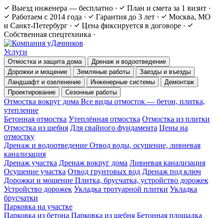
Выезд инженера — бесплатно
·
План и смета за 1 визит
·
Работаем с 2014 года
·
Гарантия до 3 лет
·
Москва, МО
и Санкт-Петербург
·
Цена фиксируется в договоре
·
Собственная спецтехника
·
Услуги
Отмостка и защита дома
Дренаж и водоотведение
Дорожки и мощение
Земляные работы
Заезды и въезды
Ландшафт и озеленение
Инженерные системы
Демонтаж
Проектирование
Сезонные работы
Отмостка вокруг дома
Все виды отмосток — бетон, плитка,
утепление
Бетонная отмостка
Утеплённая отмостка
Отмостка из плитки
Отмостка из щебня
Для свайного фундамента
Цены на
отмостку
Дренаж и водоотведение
Отвод воды, осушение, ливневая
канализация
Дренаж участка
Дренаж вокруг дома
Ливневая канализация
Осушение участка
Отвод грунтовых вод
Дренаж под ключ
Дорожки и мощение
Плитка, брусчатка, устройство дорожек
Устройство дорожек
Укладка тротуарной плитки
Укладка
брусчатки
Парковка на участке
Парковка из бетона
Парковка из щебня
Бетонная площадка