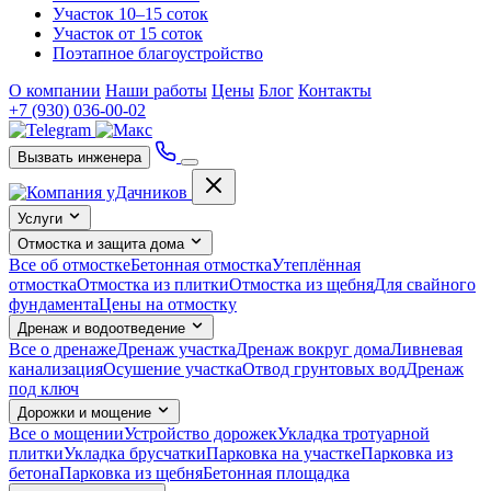
Участок 10–15 соток
Участок от 15 соток
Поэтапное благоустройство
О компании
Наши работы
Цены
Блог
Контакты
+7 (930) 036-00-02
Вызвать инженера
Услуги
Отмостка и защита дома
Все об отмостке
Бетонная отмостка
Утеплённая
отмостка
Отмостка из плитки
Отмостка из щебня
Для свайного
фундамента
Цены на отмостку
Дренаж и водоотведение
Все о дренаже
Дренаж участка
Дренаж вокруг дома
Ливневая
канализация
Осушение участка
Отвод грунтовых вод
Дренаж
под ключ
Дорожки и мощение
Все о мощении
Устройство дорожек
Укладка тротуарной
плитки
Укладка брусчатки
Парковка на участке
Парковка из
бетона
Парковка из щебня
Бетонная площадка