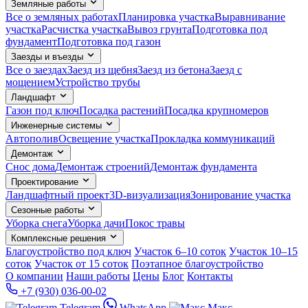
Земляные работы
Все о земляных работах
Планировка участка
Выравнивание
участка
Расчистка участка
Вывоз грунта
Подготовка под
фундамент
Подготовка под газон
Заезды и въезды
Все о заездах
Заезд из щебня
Заезд из бетона
Заезд с
мощением
Устройство трубы
Ландшафт
Газон под ключ
Посадка растений
Посадка крупномеров
Инженерные системы
Автополив
Освещение участка
Прокладка коммуникаций
Демонтаж
Снос дома
Демонтаж строений
Демонтаж фундамента
Проектирование
Ландшафтный проект
3D-визуализация
Зонирование участка
Сезонные работы
Уборка снега
Уборка дачи
Покос травы
Комплексные решения
Благоустройство под ключ
Участок 6–10 соток
Участок 10–15
соток
Участок от 15 соток
Поэтапное благоустройство
О компании
Наши работы
Цены
Блог
Контакты
+7 (930) 036-00-02
Telegram
WhatsApp
Макс