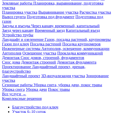
Земляные работы
Планировка, выравнивание, подготовка
участка
Планировка участка
Выравнивание участка
Расчистка участка
Вывоз грунта
Подготовка под фундамент
Подготовка под
газон
Заезды и въезды
Через канаву, временный, капитальный
Заезд через канаву
Временный заезд
Капитальный въезд
Устройство трубы
Ландшафт и озеленение
Газон, посадка растений, крупномеры
Газон под ключ
Посадка растений
Посадка крупномеров
Инженерные системы
Автополив, освещение, коммуникации
Автополив
Освещение участка
Прокладка коммуникаций
Демонтаж
Снос домов, строений, фундаментов
Снос дома
Демонтаж строений
Демонтаж фундамента
Проектирование
Ландшафтный проект, дренаж,
благоустройство
Ландшафтный проект
3D-визуализация участка
Зонирование
участка
Сезонные работы
Уборка снега, уборка дачи, покос травы
Уборка снега
Уборка дачи
Покос травы
Все услуги →
Комплексные решения
Благоустройство под ключ
Участок 6–10 соток