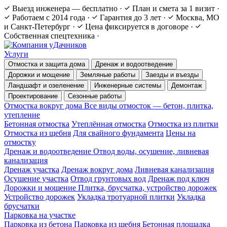
Выезд инженера — бесплатно
·
План и смета за 1 визит
·
Работаем с 2014 года
·
Гарантия до 3 лет
·
Москва, МО
и Санкт-Петербург
·
Цена фиксируется в договоре
·
Собственная спецтехника
·
Услуги
Отмостка и защита дома
Дренаж и водоотведение
Дорожки и мощение
Земляные работы
Заезды и въезды
Ландшафт и озеленение
Инженерные системы
Демонтаж
Проектирование
Сезонные работы
Отмостка вокруг дома
Все виды отмосток — бетон, плитка,
утепление
Бетонная отмостка
Утеплённая отмостка
Отмостка из плитки
Отмостка из щебня
Для свайного фундамента
Цены на
отмостку
Дренаж и водоотведение
Отвод воды, осушение, ливневая
канализация
Дренаж участка
Дренаж вокруг дома
Ливневая канализация
Осушение участка
Отвод грунтовых вод
Дренаж под ключ
Дорожки и мощение
Плитка, брусчатка, устройство дорожек
Устройство дорожек
Укладка тротуарной плитки
Укладка
брусчатки
Парковка на участке
Парковка из бетона
Парковка из щебня
Бетонная площадка