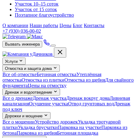
Участок 10–15 соток
Участок от 15 соток
Поэтапное благоустройство
О компании
Наши работы
Цены
Блог
Контакты
+7 (930) 036-00-02
Вызвать инженера
Услуги
Отмостка и защита дома
Все об отмостке
Бетонная отмостка
Утеплённая
отмостка
Отмостка из плитки
Отмостка из щебня
Для свайного
фундамента
Цены на отмостку
Дренаж и водоотведение
Все о дренаже
Дренаж участка
Дренаж вокруг дома
Ливневая
канализация
Осушение участка
Отвод грунтовых вод
Дренаж
под ключ
Дорожки и мощение
Все о мощении
Устройство дорожек
Укладка тротуарной
плитки
Укладка брусчатки
Парковка на участке
Парковка из
бетона
Парковка из щебня
Бетонная площадка