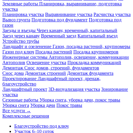
Земляные работы
Планировка, выравнивание, подготовка
участка
Планировка участка
Выравнивание участка
Расчистка участка
Вывоз грунта
Подготовка под фундамент
Подготовка под
газон
Заезды и въезды
Через канаву, временный, капитальный
Заезд через канаву
Временный заезд
Капитальный въезд
Устройство трубы
Ландшафт и озеленение
Газон, посадка растений, крупномеры
Газон под ключ
Посадка растений
Посадка крупномеров
Инженерные системы
Автополив, освещение, коммуникации
Автополив
Освещение участка
Прокладка коммуникаций
Демонтаж
Снос домов, строений, фундаментов
Снос дома
Демонтаж строений
Демонтаж фундамента
Проектирование
Ландшафтный проект, дренаж,
благоустройство
Ландшафтный проект
3D-визуализация участка
Зонирование
участка
Сезонные работы
Уборка снега, уборка дачи, покос травы
Уборка снега
Уборка дачи
Покос травы
Все услуги →
Комплексные решения
Благоустройство под ключ
Участок 6–10 соток