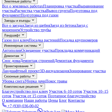
Земляные работы
Все о земляных работах
Планировка участка
Выравнивание
участка
Расчистка участка
Вывоз грунта
Подготовка под
фундамент
Подготовка под газон
Заезды и въезды
Все о заездах
Заезд из щебня
Заезд из бетона
Заезд с
мощением
Устройство трубы
Ландшафт
Газон под ключ
Посадка растений
Посадка крупномеров
Инженерные системы
Автополив
Освещение участка
Прокладка коммуникаций
Демонтаж
Снос дома
Демонтаж строений
Демонтаж фундамента
Проектирование
Ландшафтный проект
3D-визуализация
Зонирование участка
Сезонные работы
Уборка снега
Уборка дачи
Покос травы
Комплексные решения
Благоустройство под ключ
Участок 6–10 соток
Участок 10–15
соток
Участок от 15 соток
Поэтапное благоустройство
О компании
Наши работы
Цены
Блог
Контакты
+7 (930) 036-00-02
Telegram
WhatsApp
Макс