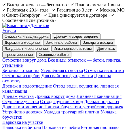
Выезд инженера — бесплатно
·
План и смета за 1 визит
·
Работаем с 2014 года
·
Гарантия до 3 лет
·
Москва, МО
и Санкт-Петербург
·
Цена фиксируется в договоре
·
Собственная спецтехника
·
Услуги
Отмостка и защита дома
Дренаж и водоотведение
Дорожки и мощение
Земляные работы
Заезды и въезды
Ландшафт и озеленение
Инженерные системы
Демонтаж
Проектирование
Сезонные работы
Отмостка вокруг дома
Все виды отмосток — бетон, плитка,
утепление
Бетонная отмостка
Утеплённая отмостка
Отмостка из плитки
Отмостка из щебня
Для свайного фундамента
Цены на
отмостку
Дренаж и водоотведение
Отвод воды, осушение, ливневая
канализация
Дренаж участка
Дренаж вокруг дома
Ливневая канализация
Осушение участка
Отвод грунтовых вод
Дренаж под ключ
Дорожки и мощение
Плитка, брусчатка, устройство дорожек
Устройство дорожек
Укладка тротуарной плитки
Укладка
брусчатки
Парковка на участке
Парковка из бетона
Парковка из щебня
Бетонная площадка