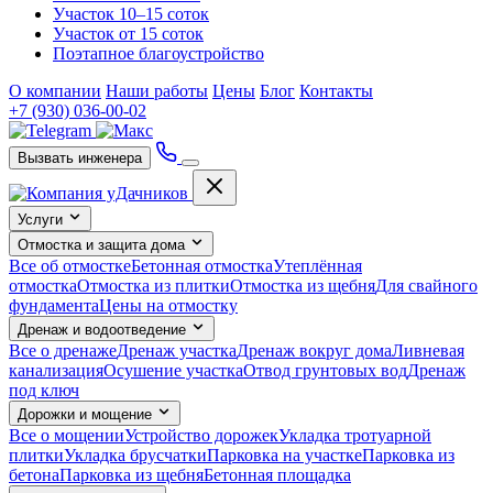
Участок 10–15 соток
Участок от 15 соток
Поэтапное благоустройство
О компании
Наши работы
Цены
Блог
Контакты
+7 (930) 036-00-02
Вызвать инженера
Услуги
Отмостка и защита дома
Все об отмостке
Бетонная отмостка
Утеплённая
отмостка
Отмостка из плитки
Отмостка из щебня
Для свайного
фундамента
Цены на отмостку
Дренаж и водоотведение
Все о дренаже
Дренаж участка
Дренаж вокруг дома
Ливневая
канализация
Осушение участка
Отвод грунтовых вод
Дренаж
под ключ
Дорожки и мощение
Все о мощении
Устройство дорожек
Укладка тротуарной
плитки
Укладка брусчатки
Парковка на участке
Парковка из
бетона
Парковка из щебня
Бетонная площадка