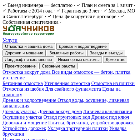
Выезд инженера — бесплатно
·
План и смета за 1 визит
·
Работаем с 2014 года
·
Гарантия до 3 лет
·
Москва, МО
и Санкт-Петербург
·
Цена фиксируется в договоре
·
Собственная спецтехника
·
Услуги
Отмостка и защита дома
Дренаж и водоотведение
Дорожки и мощение
Земляные работы
Заезды и въезды
Ландшафт и озеленение
Инженерные системы
Демонтаж
Проектирование
Сезонные работы
Отмостка вокруг дома
Все виды отмосток — бетон, плитка,
утепление
Бетонная отмостка
Утеплённая отмостка
Отмостка из плитки
Отмостка из щебня
Для свайного фундамента
Цены на
отмостку
Дренаж и водоотведение
Отвод воды, осушение, ливневая
канализация
Дренаж участка
Дренаж вокруг дома
Ливневая канализация
Осушение участка
Отвод грунтовых вод
Дренаж под ключ
Дорожки и мощение
Плитка, брусчатка, устройство дорожек
Устройство дорожек
Укладка тротуарной плитки
Укладка
брусчатки
Парковка на участке