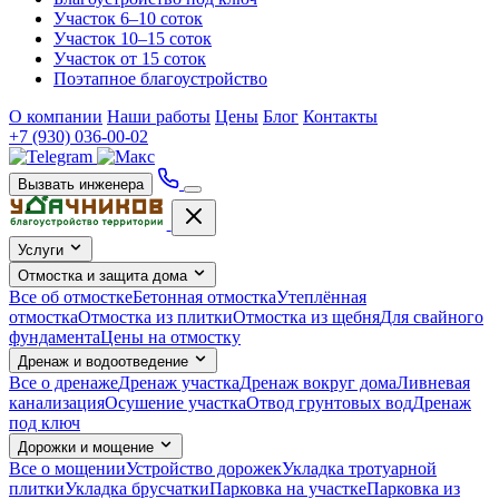
Участок 6–10 соток
Участок 10–15 соток
Участок от 15 соток
Поэтапное благоустройство
О компании
Наши работы
Цены
Блог
Контакты
+7 (930) 036-00-02
Вызвать инженера
Услуги
Отмостка и защита дома
Все об отмостке
Бетонная отмостка
Утеплённая
отмостка
Отмостка из плитки
Отмостка из щебня
Для свайного
фундамента
Цены на отмостку
Дренаж и водоотведение
Все о дренаже
Дренаж участка
Дренаж вокруг дома
Ливневая
канализация
Осушение участка
Отвод грунтовых вод
Дренаж
под ключ
Дорожки и мощение
Все о мощении
Устройство дорожек
Укладка тротуарной
плитки
Укладка брусчатки
Парковка на участке
Парковка из