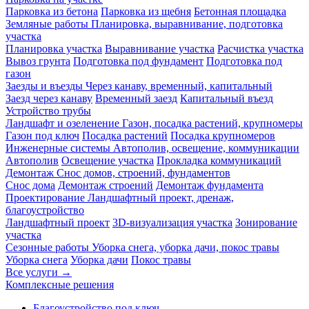
Парковка из бетона
Парковка из щебня
Бетонная площадка
Земляные работы
Планировка, выравнивание, подготовка
участка
Планировка участка
Выравнивание участка
Расчистка участка
Вывоз грунта
Подготовка под фундамент
Подготовка под
газон
Заезды и въезды
Через канаву, временный, капитальный
Заезд через канаву
Временный заезд
Капитальный въезд
Устройство трубы
Ландшафт и озеленение
Газон, посадка растений, крупномеры
Газон под ключ
Посадка растений
Посадка крупномеров
Инженерные системы
Автополив, освещение, коммуникации
Автополив
Освещение участка
Прокладка коммуникаций
Демонтаж
Снос домов, строений, фундаментов
Снос дома
Демонтаж строений
Демонтаж фундамента
Проектирование
Ландшафтный проект, дренаж,
благоустройство
Ландшафтный проект
3D-визуализация участка
Зонирование
участка
Сезонные работы
Уборка снега, уборка дачи, покос травы
Уборка снега
Уборка дачи
Покос травы
Все услуги →
Комплексные решения
Благоустройство под ключ