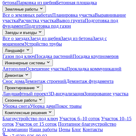
бетона
Парковка из щебня
Бетонная площадка
Земляные работы
Все о земляных работах
Планировка участка
Выравнивание
участка
Расчистка участка
Вывоз грунта
Подготовка под
фундамент
Подготовка под газон
Заезды и въезды
Все о заездах
Заезд из щебня
Заезд из бетона
Заезд с
мощением
Устройство трубы
Ландшафт
Газон под ключ
Посадка растений
Посадка крупномеров
Инженерные системы
Автополив
Освещение участка
Прокладка коммуникаций
Демонтаж
Снос дома
Демонтаж строений
Демонтаж фундамента
Проектирование
Ландшафтный проект
3D-визуализация
Зонирование участка
Сезонные работы
Уборка снега
Уборка дачи
Покос травы
Комплексные решения
Благоустройство под ключ
Участок 6–10 соток
Участок 10–15
соток
Участок от 15 соток
Поэтапное благоустройство
О компании
Наши работы
Цены
Блог
Контакты