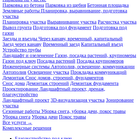
Парковка из бетона
Парковка из щебня
Бетонная площадка
Земляные работы
Планировка, выравнивание, подготовка
участка
Планировка участка
Выравнивание участка
Расчистка участка
Вывоз грунта
Подготовка под фундамент
Подготовка под
газон
Заезды и въезды
Через канаву, временный, капитальный
Заезд через канаву
Временный заезд
Капитальный въезд
Устройство трубы
Ландшафт и озеленение
Газон, посадка растений, крупномеры
Газон под ключ
Посадка растений
Посадка крупномеров
Инженерные системы
Автополив, освещение, коммуникации
Автополив
Освещение участка
Прокладка коммуникаций
Демонтаж
Снос домов, строений, фундаментов
Снос дома
Демонтаж строений
Демонтаж фундамента
Проектирование
Ландшафтный проект, дренаж,
благоустройство
Ландшафтный проект
3D-визуализация участка
Зонирование
участка
Сезонные работы
Уборка снега, уборка дачи, покос травы
Уборка снега
Уборка дачи
Покос травы
Все услуги →
Комплексные решения
Благоустройство под ключ