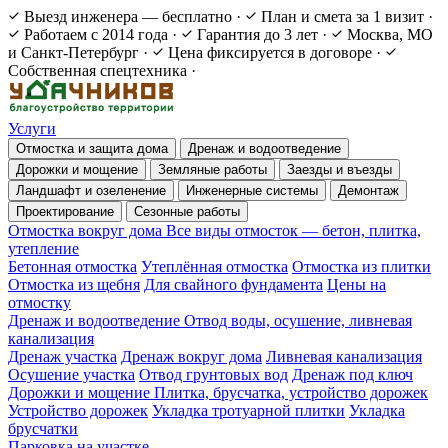
Выезд инженера — бесплатно
·
План и смета за 1 визит
·
Работаем с 2014 года
·
Гарантия до 3 лет
·
Москва, МО
и Санкт-Петербург
·
Цена фиксируется в договоре
·
Собственная спецтехника
·
Услуги
Отмостка и защита дома
Дренаж и водоотведение
Дорожки и мощение
Земляные работы
Заезды и въезды
Ландшафт и озеленение
Инженерные системы
Демонтаж
Проектирование
Сезонные работы
Отмостка вокруг дома
Все виды отмосток — бетон, плитка,
утепление
Бетонная отмостка
Утеплённая отмостка
Отмостка из плитки
Отмостка из щебня
Для свайного фундамента
Цены на
отмостку
Дренаж и водоотведение
Отвод воды, осушение, ливневая
канализация
Дренаж участка
Дренаж вокруг дома
Ливневая канализация
Осушение участка
Отвод грунтовых вод
Дренаж под ключ
Дорожки и мощение
Плитка, брусчатка, устройство дорожек
Устройство дорожек
Укладка тротуарной плитки
Укладка
брусчатки
Парковка на участке