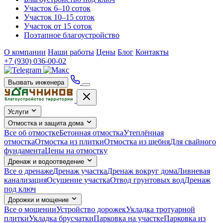
Участок 6–10 соток
Участок 10–15 соток
Участок от 15 соток
Поэтапное благоустройство
О компании
Наши работы
Цены
Блог
Контакты
+7 (930) 036-00-02
Вызвать инженера
Услуги
Отмостка и защита дома
Все об отмостке
Бетонная отмостка
Утеплённая
отмостка
Отмостка из плитки
Отмостка из щебня
Для свайного
фундамента
Цены на отмостку
Дренаж и водоотведение
Все о дренаже
Дренаж участка
Дренаж вокруг дома
Ливневая
канализация
Осушение участка
Отвод грунтовых вод
Дренаж
под ключ
Дорожки и мощение
Все о мощении
Устройство дорожек
Укладка тротуарной
плитки
Укладка брусчатки
Парковка на участке
Парковка из