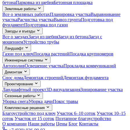
бетона
Парковка из щебня
Бетонная площадка
Земляные работы
Все о земляных работах
Планировка участка
Выравнивание
участка
Расчистка участка
Вывоз грунта
Подготовка под
фундамент
Подготовка под газон
Заезды и въезды
Все о заездах
Заезд из щебня
Заезд из бетона
Заезд с
мощением
Устройство трубы
Ландшафт
Газон под ключ
Посадка растений
Посадка крупномеров
Инженерные системы
Автополив
Освещение участка
Прокладка коммуникаций
Демонтаж
Снос дома
Демонтаж строений
Демонтаж фундамента
Проектирование
Ландшафтный проект
3D-визуализация
Зонирование участка
Сезонные работы
Уборка снега
Уборка дачи
Покос травы
Комплексные решения
Благоустройство под ключ
Участок 6–10 соток
Участок 10–15
соток
Участок от 15 соток
Поэтапное благоустройство
О компании
Наши работы
Цены
Блог
Контакты