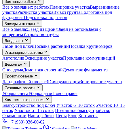
Земляные работы
Все о земляных работах
Планировка участка
Выравнивание
участка
Расчистка участка
Вывоз грунта
Подготовка под
фундамент
Подготовка под газон
Заезды и въезды
Все о заездах
Заезд из щебня
Заезд из бетона
Заезд с
мощением
Устройство трубы
Ландшафт
Газон под ключ
Посадка растений
Посадка крупномеров
Инженерные системы
Автополив
Освещение участка
Прокладка коммуникаций
Демонтаж
Снос дома
Демонтаж строений
Демонтаж фундамента
Проектирование
Ландшафтный проект
3D-визуализация
Зонирование участка
Сезонные работы
Уборка снега
Уборка дачи
Покос травы
Комплексные решения
Благоустройство под ключ
Участок 6–10 соток
Участок 10–15
соток
Участок от 15 соток
Поэтапное благоустройство
О компании
Наши работы
Цены
Блог
Контакты
+7 (930) 036-00-02
Telegram
WhatsApp
Макс