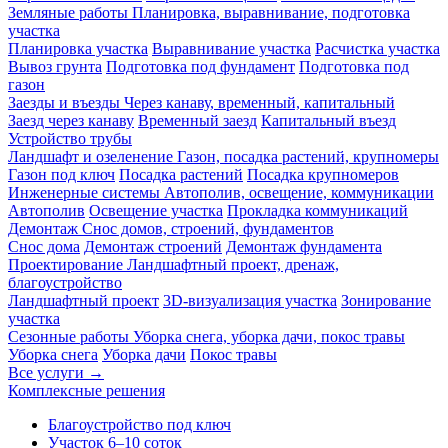
Земляные работы
Планировка, выравнивание, подготовка
участка
Планировка участка
Выравнивание участка
Расчистка участка
Вывоз грунта
Подготовка под фундамент
Подготовка под
газон
Заезды и въезды
Через канаву, временный, капитальный
Заезд через канаву
Временный заезд
Капитальный въезд
Устройство трубы
Ландшафт и озеленение
Газон, посадка растений, крупномеры
Газон под ключ
Посадка растений
Посадка крупномеров
Инженерные системы
Автополив, освещение, коммуникации
Автополив
Освещение участка
Прокладка коммуникаций
Демонтаж
Снос домов, строений, фундаментов
Снос дома
Демонтаж строений
Демонтаж фундамента
Проектирование
Ландшафтный проект, дренаж,
благоустройство
Ландшафтный проект
3D-визуализация участка
Зонирование
участка
Сезонные работы
Уборка снега, уборка дачи, покос травы
Уборка снега
Уборка дачи
Покос травы
Все услуги →
Комплексные решения
Благоустройство под ключ
Участок 6–10 соток