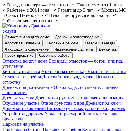
Выезд инженера — бесплатно
·
План и смета за 1 визит
·
Работаем с 2014 года
·
Гарантия до 3 лет
·
Москва, МО
и Санкт-Петербург
·
Цена фиксируется в договоре
·
Собственная спецтехника
·
Услуги
Отмостка и защита дома
Дренаж и водоотведение
Дорожки и мощение
Земляные работы
Заезды и въезды
Ландшафт и озеленение
Инженерные системы
Демонтаж
Проектирование
Сезонные работы
Отмостка вокруг дома
Все виды отмосток — бетон, плитка,
утепление
Бетонная отмостка
Утеплённая отмостка
Отмостка из плитки
Отмостка из щебня
Для свайного фундамента
Цены на
отмостку
Дренаж и водоотведение
Отвод воды, осушение, ливневая
канализация
Дренаж участка
Дренаж вокруг дома
Ливневая канализация
Осушение участка
Отвод грунтовых вод
Дренаж под ключ
Дорожки и мощение
Плитка, брусчатка, устройство дорожек
Устройство дорожек
Укладка тротуарной плитки
Укладка
брусчатки
Парковка на участке
Парковка из бетона
Парковка из щебня
Бетонная площадка