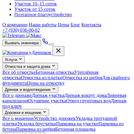
Участок 10–15 соток
Участок от 15 соток
Поэтапное благоустройство
О компании
Наши работы
Цены
Блог
Контакты
+7 (930) 036-00-02
Вызвать инженера
Услуги
Отмостка и защита дома
Все об отмостке
Бетонная отмостка
Утеплённая
отмостка
Отмостка из плитки
Отмостка из щебня
Для свайного
фундамента
Цены на отмостку
Дренаж и водоотведение
Все о дренаже
Дренаж участка
Дренаж вокруг дома
Ливневая
канализация
Осушение участка
Отвод грунтовых вод
Дренаж
под ключ
Дорожки и мощение
Все о мощении
Устройство дорожек
Укладка тротуарной
плитки
Укладка брусчатки
Парковка на участке
Парковка из
бетона
Парковка из щебня
Бетонная площадка