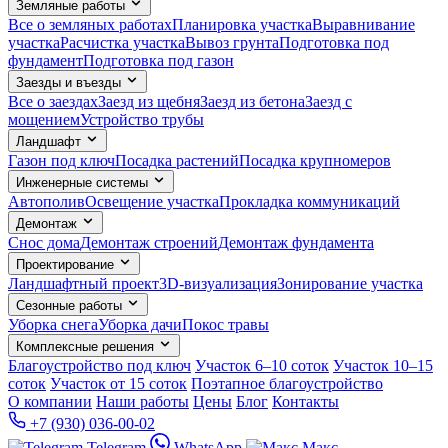
Земляные работы
Все о земляных работах
Планировка участка
Выравнивание
участка
Расчистка участка
Вывоз грунта
Подготовка под
фундамент
Подготовка под газон
Заезды и въезды
Все о заездах
Заезд из щебня
Заезд из бетона
Заезд с
мощением
Устройство трубы
Ландшафт
Газон под ключ
Посадка растений
Посадка крупномеров
Инженерные системы
Автополив
Освещение участка
Прокладка коммуникаций
Демонтаж
Снос дома
Демонтаж строений
Демонтаж фундамента
Проектирование
Ландшафтный проект
3D-визуализация
Зонирование участка
Сезонные работы
Уборка снега
Уборка дачи
Покос травы
Комплексные решения
Благоустройство под ключ
Участок 6–10 соток
Участок 10–15
соток
Участок от 15 соток
Поэтапное благоустройство
О компании
Наши работы
Цены
Блог
Контакты
+7 (930) 036-00-02
Telegram
WhatsApp
Макс