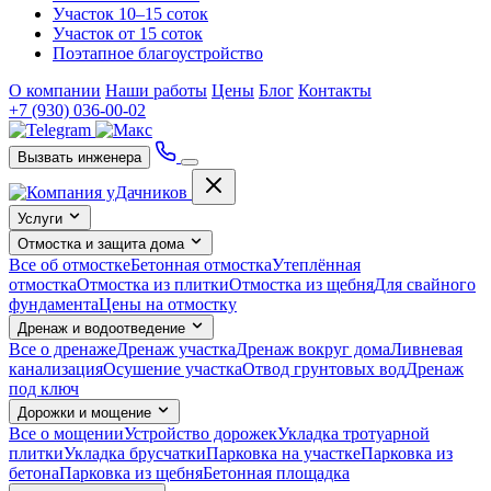
Участок 10–15 соток
Участок от 15 соток
Поэтапное благоустройство
О компании
Наши работы
Цены
Блог
Контакты
+7 (930) 036-00-02
Вызвать инженера
Услуги
Отмостка и защита дома
Все об отмостке
Бетонная отмостка
Утеплённая
отмостка
Отмостка из плитки
Отмостка из щебня
Для свайного
фундамента
Цены на отмостку
Дренаж и водоотведение
Все о дренаже
Дренаж участка
Дренаж вокруг дома
Ливневая
канализация
Осушение участка
Отвод грунтовых вод
Дренаж
под ключ
Дорожки и мощение
Все о мощении
Устройство дорожек
Укладка тротуарной
плитки
Укладка брусчатки
Парковка на участке
Парковка из
бетона
Парковка из щебня
Бетонная площадка