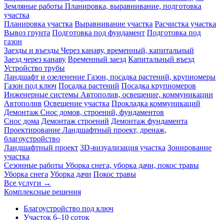
Земляные работы
Планировка, выравнивание, подготовка
участка
Планировка участка
Выравнивание участка
Расчистка участка
Вывоз грунта
Подготовка под фундамент
Подготовка под
газон
Заезды и въезды
Через канаву, временный, капитальный
Заезд через канаву
Временный заезд
Капитальный въезд
Устройство трубы
Ландшафт и озеленение
Газон, посадка растений, крупномеры
Газон под ключ
Посадка растений
Посадка крупномеров
Инженерные системы
Автополив, освещение, коммуникации
Автополив
Освещение участка
Прокладка коммуникаций
Демонтаж
Снос домов, строений, фундаментов
Снос дома
Демонтаж строений
Демонтаж фундамента
Проектирование
Ландшафтный проект, дренаж,
благоустройство
Ландшафтный проект
3D-визуализация участка
Зонирование
участка
Сезонные работы
Уборка снега, уборка дачи, покос травы
Уборка снега
Уборка дачи
Покос травы
Все услуги →
Комплексные решения
Благоустройство под ключ
Участок 6–10 соток