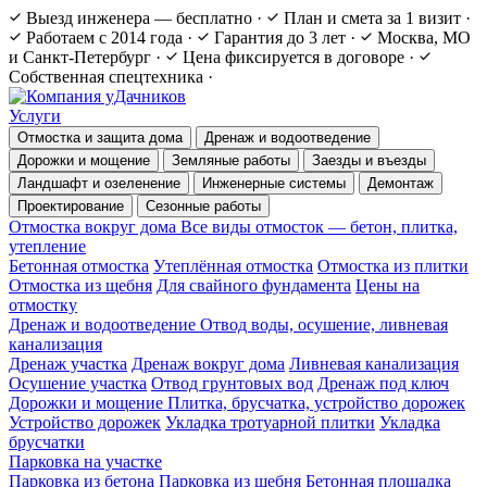
Выезд инженера — бесплатно
·
План и смета за 1 визит
·
Работаем с 2014 года
·
Гарантия до 3 лет
·
Москва, МО
и Санкт-Петербург
·
Цена фиксируется в договоре
·
Собственная спецтехника
·
Услуги
Отмостка и защита дома
Дренаж и водоотведение
Дорожки и мощение
Земляные работы
Заезды и въезды
Ландшафт и озеленение
Инженерные системы
Демонтаж
Проектирование
Сезонные работы
Отмостка вокруг дома
Все виды отмосток — бетон, плитка,
утепление
Бетонная отмостка
Утеплённая отмостка
Отмостка из плитки
Отмостка из щебня
Для свайного фундамента
Цены на
отмостку
Дренаж и водоотведение
Отвод воды, осушение, ливневая
канализация
Дренаж участка
Дренаж вокруг дома
Ливневая канализация
Осушение участка
Отвод грунтовых вод
Дренаж под ключ
Дорожки и мощение
Плитка, брусчатка, устройство дорожек
Устройство дорожек
Укладка тротуарной плитки
Укладка
брусчатки
Парковка на участке
Парковка из бетона
Парковка из щебня
Бетонная площадка