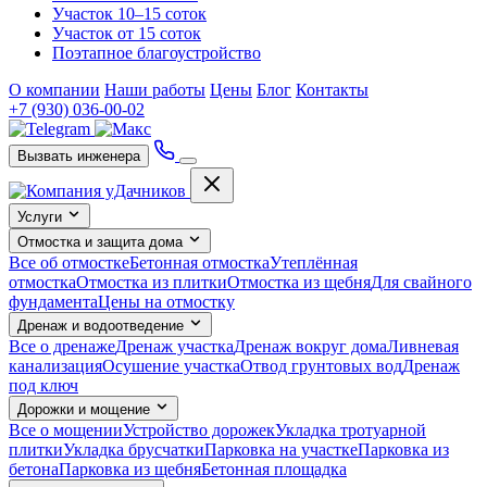
Участок 10–15 соток
Участок от 15 соток
Поэтапное благоустройство
О компании
Наши работы
Цены
Блог
Контакты
+7 (930) 036-00-02
Вызвать инженера
Услуги
Отмостка и защита дома
Все об отмостке
Бетонная отмостка
Утеплённая
отмостка
Отмостка из плитки
Отмостка из щебня
Для свайного
фундамента
Цены на отмостку
Дренаж и водоотведение
Все о дренаже
Дренаж участка
Дренаж вокруг дома
Ливневая
канализация
Осушение участка
Отвод грунтовых вод
Дренаж
под ключ
Дорожки и мощение
Все о мощении
Устройство дорожек
Укладка тротуарной
плитки
Укладка брусчатки
Парковка на участке
Парковка из
бетона
Парковка из щебня
Бетонная площадка