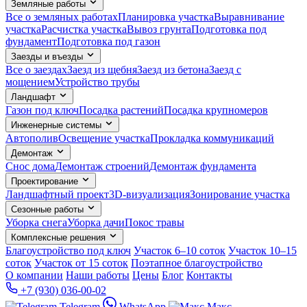
Земляные работы
Все о земляных работах
Планировка участка
Выравнивание
участка
Расчистка участка
Вывоз грунта
Подготовка под
фундамент
Подготовка под газон
Заезды и въезды
Все о заездах
Заезд из щебня
Заезд из бетона
Заезд с
мощением
Устройство трубы
Ландшафт
Газон под ключ
Посадка растений
Посадка крупномеров
Инженерные системы
Автополив
Освещение участка
Прокладка коммуникаций
Демонтаж
Снос дома
Демонтаж строений
Демонтаж фундамента
Проектирование
Ландшафтный проект
3D-визуализация
Зонирование участка
Сезонные работы
Уборка снега
Уборка дачи
Покос травы
Комплексные решения
Благоустройство под ключ
Участок 6–10 соток
Участок 10–15
соток
Участок от 15 соток
Поэтапное благоустройство
О компании
Наши работы
Цены
Блог
Контакты
+7 (930) 036-00-02
Telegram
WhatsApp
Макс