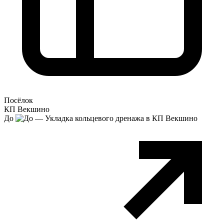
Посёлок
КП Векшино
До