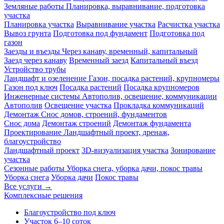
Земляные работы
Планировка, выравнивание, подготовка
участка
Планировка участка
Выравнивание участка
Расчистка участка
Вывоз грунта
Подготовка под фундамент
Подготовка под
газон
Заезды и въезды
Через канаву, временный, капитальный
Заезд через канаву
Временный заезд
Капитальный въезд
Устройство трубы
Ландшафт и озеленение
Газон, посадка растений, крупномеры
Газон под ключ
Посадка растений
Посадка крупномеров
Инженерные системы
Автополив, освещение, коммуникации
Автополив
Освещение участка
Прокладка коммуникаций
Демонтаж
Снос домов, строений, фундаментов
Снос дома
Демонтаж строений
Демонтаж фундамента
Проектирование
Ландшафтный проект, дренаж,
благоустройство
Ландшафтный проект
3D-визуализация участка
Зонирование
участка
Сезонные работы
Уборка снега, уборка дачи, покос травы
Уборка снега
Уборка дачи
Покос травы
Все услуги →
Комплексные решения
Благоустройство под ключ
Участок 6–10 соток