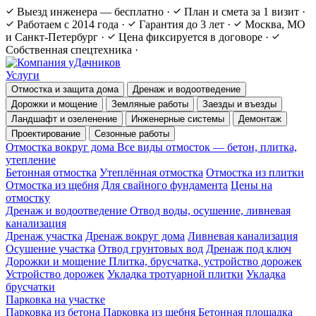
Выезд инженера — бесплатно
·
План и смета за 1 визит
·
Работаем с 2014 года
·
Гарантия до 3 лет
·
Москва, МО
и Санкт-Петербург
·
Цена фиксируется в договоре
·
Собственная спецтехника
·
Услуги
Отмостка и защита дома
Дренаж и водоотведение
Дорожки и мощение
Земляные работы
Заезды и въезды
Ландшафт и озеленение
Инженерные системы
Демонтаж
Проектирование
Сезонные работы
Отмостка вокруг дома
Все виды отмосток — бетон, плитка,
утепление
Бетонная отмостка
Утеплённая отмостка
Отмостка из плитки
Отмостка из щебня
Для свайного фундамента
Цены на
отмостку
Дренаж и водоотведение
Отвод воды, осушение, ливневая
канализация
Дренаж участка
Дренаж вокруг дома
Ливневая канализация
Осушение участка
Отвод грунтовых вод
Дренаж под ключ
Дорожки и мощение
Плитка, брусчатка, устройство дорожек
Устройство дорожек
Укладка тротуарной плитки
Укладка
брусчатки
Парковка на участке
Парковка из бетона
Парковка из щебня
Бетонная площадка