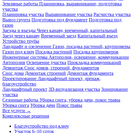
Земляные работы
Планировка, выравнивание, подготовка
участка
Планировка участка
Выравнивание участка
Расчистка участка
Вывоз грунта
Подготовка под фундамент
Подготовка под
газон
Заезды и въезды
Через канаву, временный, капитальный
Заезд через канаву
Временный заезд
Капитальный въезд
Устройство трубы
Ландшафт и озеленение
Газон, посадка растений, крупномеры
Газон под ключ
Посадка растений
Посадка крупномеров
Инженерные системы
Автополив, освещение, коммуникации
Автополив
Освещение участка
Прокладка коммуникаций
Демонтаж
Снос домов, строений, фундаментов
Снос дома
Демонтаж строений
Демонтаж фундамента
Проектирование
Ландшафтный проект, дренаж,
благоустройство
Ландшафтный проект
3D-визуализация участка
Зонирование
участка
Сезонные работы
Уборка снега, уборка дачи, покос травы
Уборка снега
Уборка дачи
Покос травы
Все услуги →
Комплексные решения
Благоустройство под ключ
Участок 6–10 соток