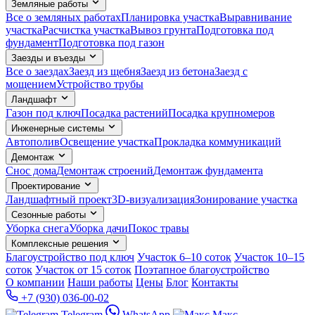
Земляные работы
Все о земляных работах
Планировка участка
Выравнивание
участка
Расчистка участка
Вывоз грунта
Подготовка под
фундамент
Подготовка под газон
Заезды и въезды
Все о заездах
Заезд из щебня
Заезд из бетона
Заезд с
мощением
Устройство трубы
Ландшафт
Газон под ключ
Посадка растений
Посадка крупномеров
Инженерные системы
Автополив
Освещение участка
Прокладка коммуникаций
Демонтаж
Снос дома
Демонтаж строений
Демонтаж фундамента
Проектирование
Ландшафтный проект
3D-визуализация
Зонирование участка
Сезонные работы
Уборка снега
Уборка дачи
Покос травы
Комплексные решения
Благоустройство под ключ
Участок 6–10 соток
Участок 10–15
соток
Участок от 15 соток
Поэтапное благоустройство
О компании
Наши работы
Цены
Блог
Контакты
+7 (930) 036-00-02
Telegram
WhatsApp
Макс