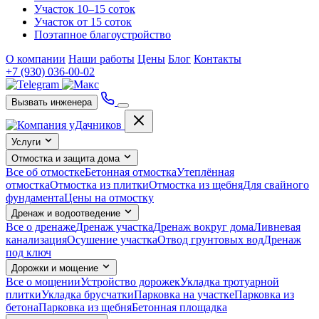
Участок 10–15 соток
Участок от 15 соток
Поэтапное благоустройство
О компании
Наши работы
Цены
Блог
Контакты
+7 (930) 036-00-02
Вызвать инженера
Услуги
Отмостка и защита дома
Все об отмостке
Бетонная отмостка
Утеплённая
отмостка
Отмостка из плитки
Отмостка из щебня
Для свайного
фундамента
Цены на отмостку
Дренаж и водоотведение
Все о дренаже
Дренаж участка
Дренаж вокруг дома
Ливневая
канализация
Осушение участка
Отвод грунтовых вод
Дренаж
под ключ
Дорожки и мощение
Все о мощении
Устройство дорожек
Укладка тротуарной
плитки
Укладка брусчатки
Парковка на участке
Парковка из
бетона
Парковка из щебня
Бетонная площадка