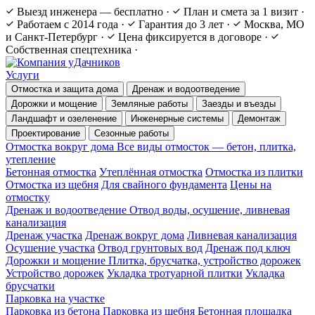
Выезд инженера — бесплатно
·
План и смета за 1 визит
·
Работаем с 2014 года
·
Гарантия до 3 лет
·
Москва, МО
и Санкт-Петербург
·
Цена фиксируется в договоре
·
Собственная спецтехника
·
Услуги
Отмостка и защита дома
Дренаж и водоотведение
Дорожки и мощение
Земляные работы
Заезды и въезды
Ландшафт и озеленение
Инженерные системы
Демонтаж
Проектирование
Сезонные работы
Отмостка вокруг дома
Все виды отмосток — бетон, плитка,
утепление
Бетонная отмостка
Утеплённая отмостка
Отмостка из плитки
Отмостка из щебня
Для свайного фундамента
Цены на
отмостку
Дренаж и водоотведение
Отвод воды, осушение, ливневая
канализация
Дренаж участка
Дренаж вокруг дома
Ливневая канализация
Осушение участка
Отвод грунтовых вод
Дренаж под ключ
Дорожки и мощение
Плитка, брусчатка, устройство дорожек
Устройство дорожек
Укладка тротуарной плитки
Укладка
брусчатки
Парковка на участке
Парковка из бетона
Парковка из щебня
Бетонная площадка