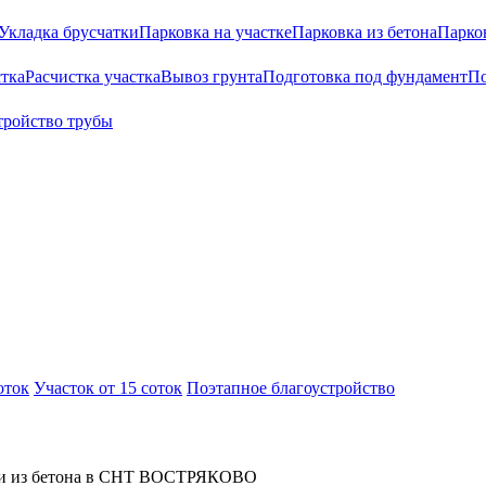
Укладка брусчатки
Парковка на участке
Парковка из бетона
Парко
тка
Расчистка участка
Вывоз грунта
Подготовка под фундамент
По
тройство трубы
оток
Участок от 15 соток
Поэтапное благоустройство
ки из бетона в СНТ ВОСТРЯКОВО