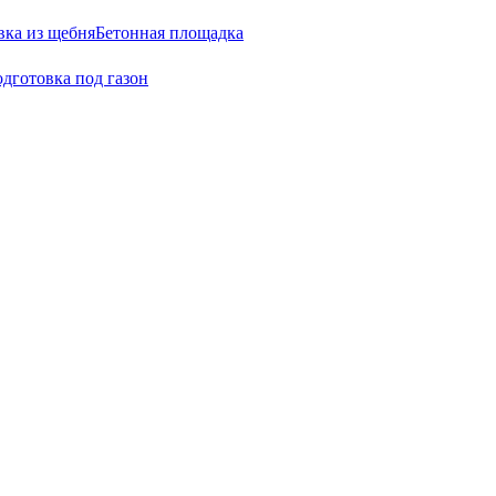
вка из щебня
Бетонная площадка
дготовка под газон