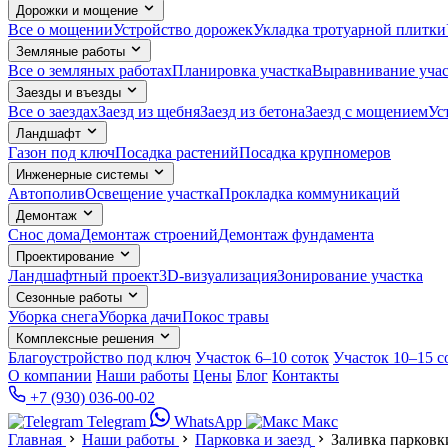
Дорожки и мощение
Все о мощении
Устройство дорожек
Укладка тротуарной плитки
Земляные работы
Все о земляных работах
Планировка участка
Выравнивание учас
Заезды и въезды
Все о заездах
Заезд из щебня
Заезд из бетона
Заезд с мощением
Ус
Ландшафт
Газон под ключ
Посадка растений
Посадка крупномеров
Инженерные системы
Автополив
Освещение участка
Прокладка коммуникаций
Демонтаж
Снос дома
Демонтаж строений
Демонтаж фундамента
Проектирование
Ландшафтный проект
3D-визуализация
Зонирование участка
Сезонные работы
Уборка снега
Уборка дачи
Покос травы
Комплексные решения
Благоустройство под ключ
Участок 6–10 соток
Участок 10–15 с
О компании
Наши работы
Цены
Блог
Контакты
+7 (930) 036-00-02
Telegram
WhatsApp
Макс
Главная
Наши работы
Парковка и заезд
Заливка парков