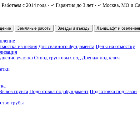
Работаем с 2014 года
·
Гарантия до 3 лет
·
Москва, МО и Са
щение
Земляные работы
Заезды и въезды
Ландшафт и озеленен
епление
тмостка из щебня
Для свайного фундамента
Цены на отмостку
ализация
ушение участка
Отвод грунтовых вод
Дренаж под ключ
чатки
тка
Вывоз грунта
Подготовка под фундамент
Подготовка под газон
ство трубы