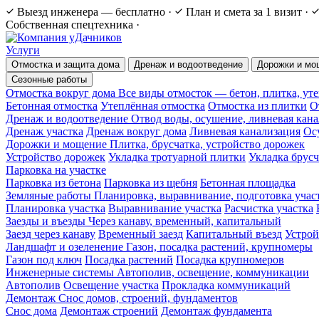
Выезд инженера — бесплатно
·
План и смета за 1 визит
·
Собственная спецтехника
·
Услуги
Отмостка и защита дома
Дренаж и водоотведение
Дорожки и мо
Сезонные работы
Отмостка вокруг дома
Все виды отмосток — бетон, плитка, ут
Бетонная отмостка
Утеплённая отмостка
Отмостка из плитки
О
Дренаж и водоотведение
Отвод воды, осушение, ливневая кан
Дренаж участка
Дренаж вокруг дома
Ливневая канализация
Ос
Дорожки и мощение
Плитка, брусчатка, устройство дорожек
Устройство дорожек
Укладка тротуарной плитки
Укладка брус
Парковка на участке
Парковка из бетона
Парковка из щебня
Бетонная площадка
Земляные работы
Планировка, выравнивание, подготовка учас
Планировка участка
Выравнивание участка
Расчистка участка
Заезды и въезды
Через канаву, временный, капитальный
Заезд через канаву
Временный заезд
Капитальный въезд
Устрой
Ландшафт и озеленение
Газон, посадка растений, крупномеры
Газон под ключ
Посадка растений
Посадка крупномеров
Инженерные системы
Автополив, освещение, коммуникации
Автополив
Освещение участка
Прокладка коммуникаций
Демонтаж
Снос домов, строений, фундаментов
Снос дома
Демонтаж строений
Демонтаж фундамента