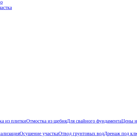
во
частка
ка из плитки
Отмостка из щебня
Для свайного фундамента
Цены н
нализация
Осушение участка
Отвод грунтовых вод
Дренаж под кл