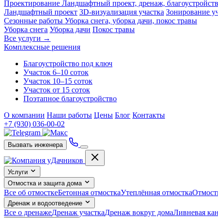
Проектирование
Ландшафтный проект, дренаж, благоустройст
Ландшафтный проект
3D-визуализация участка
Зонирование у
Сезонные работы
Уборка снега, уборка дачи, покос травы
Уборка снега
Уборка дачи
Покос травы
Все услуги →
Комплексные решения
Благоустройство под ключ
Участок 6–10 соток
Участок 10–15 соток
Участок от 15 соток
Поэтапное благоустройство
О компании
Наши работы
Цены
Блог
Контакты
+7 (930) 036-00-02
Вызвать инженера
Услуги
Отмостка и защита дома
Все об отмостке
Бетонная отмостка
Утеплённая отмостка
Отмост
Дренаж и водоотведение
Все о дренаже
Дренаж участка
Дренаж вокруг дома
Ливневая ка