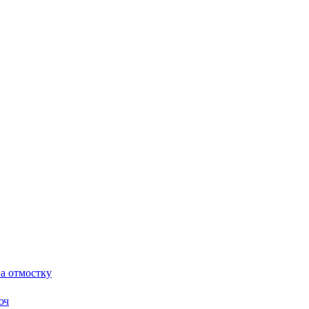
а отмостку
юч