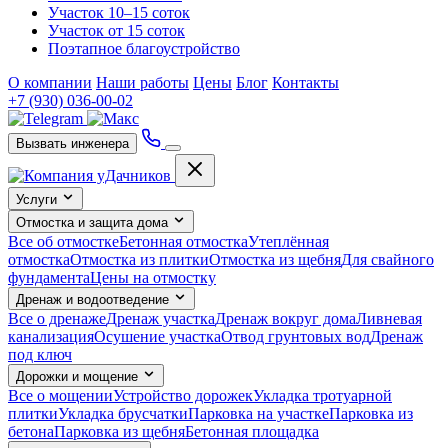
Участок 10–15 соток
Участок от 15 соток
Поэтапное благоустройство
О компании
Наши работы
Цены
Блог
Контакты
+7 (930) 036-00-02
Вызвать инженера
Услуги
Отмостка и защита дома
Все об отмостке
Бетонная отмостка
Утеплённая
отмостка
Отмостка из плитки
Отмостка из щебня
Для свайного
фундамента
Цены на отмостку
Дренаж и водоотведение
Все о дренаже
Дренаж участка
Дренаж вокруг дома
Ливневая
канализация
Осушение участка
Отвод грунтовых вод
Дренаж
под ключ
Дорожки и мощение
Все о мощении
Устройство дорожек
Укладка тротуарной
плитки
Укладка брусчатки
Парковка на участке
Парковка из
бетона
Парковка из щебня
Бетонная площадка