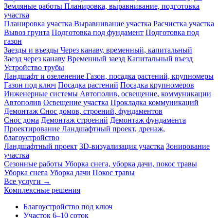
Земляные работы
Планировка, выравнивание, подготовка
участка
Планировка участка
Выравнивание участка
Расчистка участка
Вывоз грунта
Подготовка под фундамент
Подготовка под
газон
Заезды и въезды
Через канаву, временный, капитальный
Заезд через канаву
Временный заезд
Капитальный въезд
Устройство трубы
Ландшафт и озеленение
Газон, посадка растений, крупномеры
Газон под ключ
Посадка растений
Посадка крупномеров
Инженерные системы
Автополив, освещение, коммуникации
Автополив
Освещение участка
Прокладка коммуникаций
Демонтаж
Снос домов, строений, фундаментов
Снос дома
Демонтаж строений
Демонтаж фундамента
Проектирование
Ландшафтный проект, дренаж,
благоустройство
Ландшафтный проект
3D-визуализация участка
Зонирование
участка
Сезонные работы
Уборка снега, уборка дачи, покос травы
Уборка снега
Уборка дачи
Покос травы
Все услуги →
Комплексные решения
Благоустройство под ключ
Участок 6–10 соток