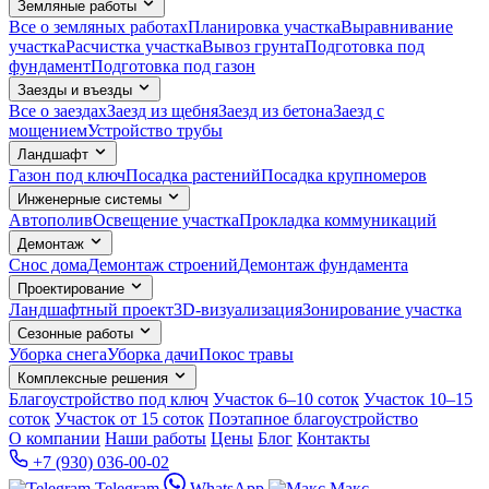
Земляные работы
Все о земляных работах
Планировка участка
Выравнивание
участка
Расчистка участка
Вывоз грунта
Подготовка под
фундамент
Подготовка под газон
Заезды и въезды
Все о заездах
Заезд из щебня
Заезд из бетона
Заезд с
мощением
Устройство трубы
Ландшафт
Газон под ключ
Посадка растений
Посадка крупномеров
Инженерные системы
Автополив
Освещение участка
Прокладка коммуникаций
Демонтаж
Снос дома
Демонтаж строений
Демонтаж фундамента
Проектирование
Ландшафтный проект
3D-визуализация
Зонирование участка
Сезонные работы
Уборка снега
Уборка дачи
Покос травы
Комплексные решения
Благоустройство под ключ
Участок 6–10 соток
Участок 10–15
соток
Участок от 15 соток
Поэтапное благоустройство
О компании
Наши работы
Цены
Блог
Контакты
+7 (930) 036-00-02
Telegram
WhatsApp
Макс