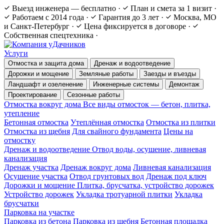
Выезд инженера — бесплатно
·
План и смета за 1 визит
·
Работаем с 2014 года
·
Гарантия до 3 лет
·
Москва, МО
и Санкт-Петербург
·
Цена фиксируется в договоре
·
Собственная спецтехника
·
Услуги
Отмостка и защита дома
Дренаж и водоотведение
Дорожки и мощение
Земляные работы
Заезды и въезды
Ландшафт и озеленение
Инженерные системы
Демонтаж
Проектирование
Сезонные работы
Отмостка вокруг дома
Все виды отмосток — бетон, плитка,
утепление
Бетонная отмостка
Утеплённая отмостка
Отмостка из плитки
Отмостка из щебня
Для свайного фундамента
Цены на
отмостку
Дренаж и водоотведение
Отвод воды, осушение, ливневая
канализация
Дренаж участка
Дренаж вокруг дома
Ливневая канализация
Осушение участка
Отвод грунтовых вод
Дренаж под ключ
Дорожки и мощение
Плитка, брусчатка, устройство дорожек
Устройство дорожек
Укладка тротуарной плитки
Укладка
брусчатки
Парковка на участке
Парковка из бетона
Парковка из щебня
Бетонная площадка