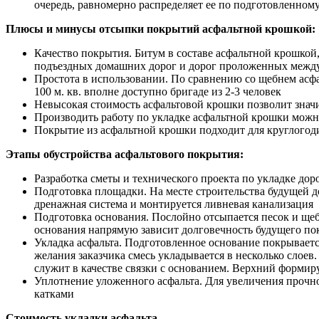
очередь, равномерно распределяет ее по подготовленном
Плюсы и минусы отсыпки покрытий асфальтной крошкой:
Качество покрытия. Битум в составе асфальтной крошкой
подъездных домашних дорог и дорог проложенных межд
Простота в использовании. По сравнению со щебнем асфа
100 м. кв. вполне доступно бригаде из 2-3 человек
Невысокая стоимость асфальтовой крошки позволит значи
Производить работу по укладке асфальтной крошки можн
Покрытие из асфальтной крошки подходит для круглогод
Этапы обустройства асфальтового покрытия:
Разработка сметы и технического проекта по укладке дор
Подготовка площадки. На месте строительства будущей д
дренажная система и монтируется ливневая канализация
Подготовка основания. Послойно отсыпается песок и щеб
основания напрямую зависит долговечность будущего по
Укладка асфальта. Подготовленное основание покрываетс
желания заказчика смесь укладывается в несколько сло
служит в качестве связки с основанием. Верхний формир
Уплотнение уложенного асфальта. Для увеличения прочн
катками
Стоимость укладки асфальта