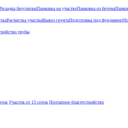
Укладка брусчатки
Парковка на участке
Парковка из бетона
Парко
тка
Расчистка участка
Вывоз грунта
Подготовка под фундамент
По
тройство трубы
оток
Участок от 15 соток
Поэтапное благоустройство