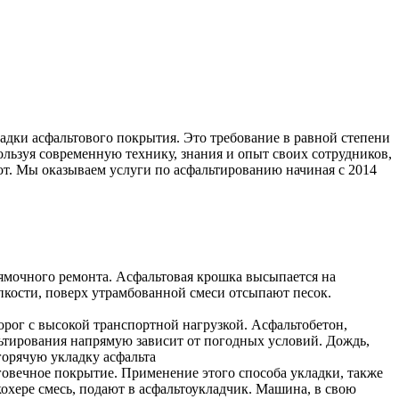
адки асфальтового покрытия. Это требование в равной степени
льзуя современную технику, знания и опыт своих сотрудников,
от. Мы оказываем услуги по асфальтированию начиная с 2014
 ямочного ремонта. Асфальтовая крошка высыпается на
пкости, поверх утрамбованной смеси отсыпают песок.
орог с высокой транспортной нагрузкой. Асфальтобетон,
ьтирования напрямую зависит от погодных условий. Дождь,
горячую укладку асфальта
говечное покрытие. Применение этого способа укладки, также
охере смесь, подают в асфальтоукладчик. Машина, в свою