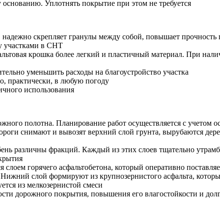
у основанию. Уплотнять покрытие при этом не требуется
, надежно скрепляет гранулы между собой, повышает прочность 
у участками в СНТ
льтовая крошка более легкий и пластичный материал. При нали
тельно уменьшить расходы на благоустройство участка
о, практически, в любую погоду
ичного использования
ожного полотна. Планирование работ осуществляется с учетом о
ороги снимают и вывозят верхний слой грунта, вырубаются дере
ень различны фракций. Каждый из этих слоев тщательно утрамб
крытия
я слоем горячего асфальтобетона, который оперативно поставляе
ев. Нижний слой формируют из крупнозернистого асфальта, кот
уется из мелкозернистой смеси
ости дорожного покрытия, повышения его влагостойкости и дол