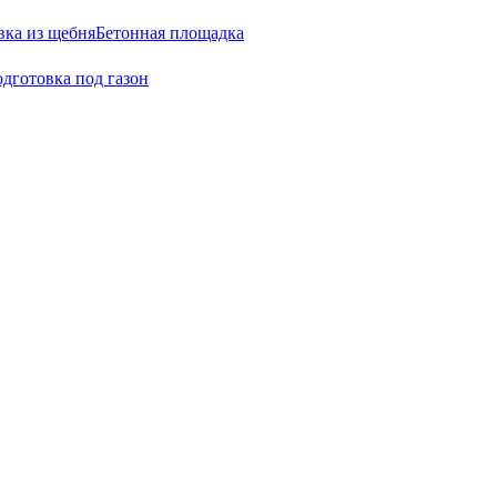
вка из щебня
Бетонная площадка
дготовка под газон