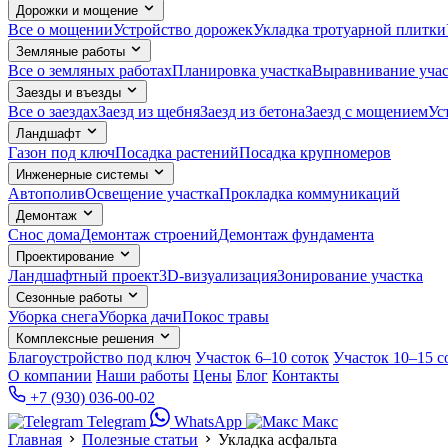
Дорожки и мощение
Все о мощении
Устройство дорожек
Укладка тротуарной плитки
Земляные работы
Все о земляных работах
Планировка участка
Выравнивание учас
Заезды и въезды
Все о заездах
Заезд из щебня
Заезд из бетона
Заезд с мощением
Ус
Ландшафт
Газон под ключ
Посадка растений
Посадка крупномеров
Инженерные системы
Автополив
Освещение участка
Прокладка коммуникаций
Демонтаж
Снос дома
Демонтаж строений
Демонтаж фундамента
Проектирование
Ландшафтный проект
3D-визуализация
Зонирование участка
Сезонные работы
Уборка снега
Уборка дачи
Покос травы
Комплексные решения
Благоустройство под ключ
Участок 6–10 соток
Участок 10–15 с
О компании
Наши работы
Цены
Блог
Контакты
+7 (930) 036-00-02
Telegram
WhatsApp
Макс
Главная
Полезные статьи
Укладка асфальта