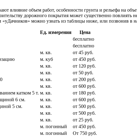
ют влияние объем работ, особенности грунта и рельефа на объе
роительству дорожного покрытия может существенно повлиять 
и «уДачников» можно узнать из таблицы ниже, или позвонив в н
Ед. измерения
Цена
бесплатно
бесплатно
м. кв.
от 45 руб.
лизацию
м. куб
от 450 руб.
м. кв.
от 120 руб.
м. кв.
от 50 руб.
40
м. кв.
от 200 руб.
м. кв.
от 600 руб.
анием катком 5 т.
м. кв.
от 180 руб.
лщиной 6 см.
м. кв.
от 600 руб.
иной 5 см.
м. кв.
от 500 руб.
м. кв.
от 500 руб.
м. кв.
от 25 руб.
м. погонный
от 450 руб.
м. погонный
От 750 руб.