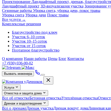
Проектирование
Ландшафтный проект, дренаж, благоустройст
Ландшафтный проект
3D-визуализация участка
Зонирование у
Сезонные работы
Уборка снега, уборка дачи, покос травы
Уборка снега
Уборка дачи
Покос травы
Все услуги →
Комплексные решения
Благоустройство под ключ
Участок 6–10 соток
Участок 10–15 соток
Участок от 15 соток
Поэтапное благоустройство
О компании
Наши работы
Цены
Блог
Контакты
+7 (930) 036-00-02
Вызвать инженера
Услуги
Отмостка и защита дома
Все об отмостке
Бетонная отмостка
Утеплённая отмостка
Отмост
Дренаж и водоотведение
Все о дренаже
Дренаж участка
Дренаж вокруг дома
Ливневая ка