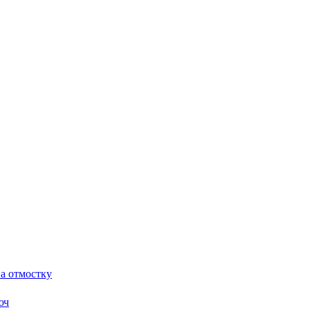
а отмостку
юч