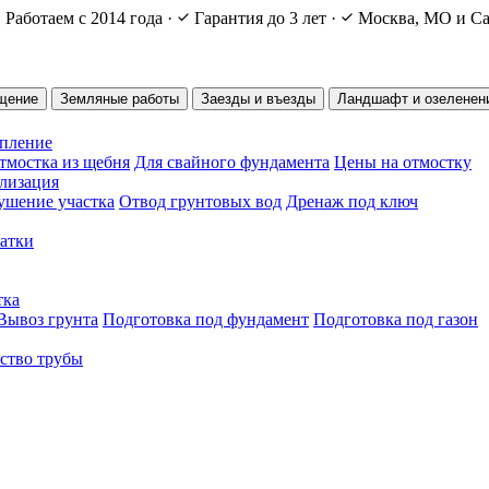
Работаем с 2014 года
·
Гарантия до 3 лет
·
Москва, МО и Са
щение
Земляные работы
Заезды и въезды
Ландшафт и озеленен
епление
тмостка из щебня
Для свайного фундамента
Цены на отмостку
ализация
ушение участка
Отвод грунтовых вод
Дренаж под ключ
чатки
тка
Вывоз грунта
Подготовка под фундамент
Подготовка под газон
ство трубы