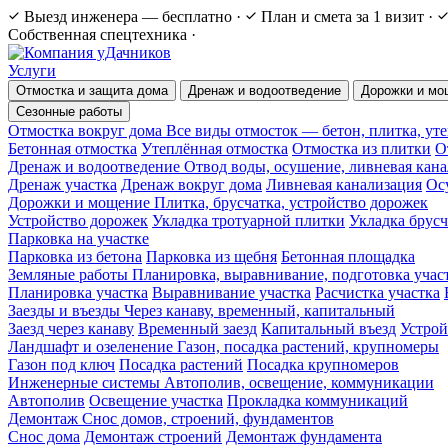
Выезд инженера — бесплатно
·
План и смета за 1 визит
·
Собственная спецтехника
·
Услуги
Отмостка и защита дома
Дренаж и водоотведение
Дорожки и мо
Сезонные работы
Отмостка вокруг дома
Все виды отмосток — бетон, плитка, ут
Бетонная отмостка
Утеплённая отмостка
Отмостка из плитки
О
Дренаж и водоотведение
Отвод воды, осушение, ливневая кан
Дренаж участка
Дренаж вокруг дома
Ливневая канализация
Ос
Дорожки и мощение
Плитка, брусчатка, устройство дорожек
Устройство дорожек
Укладка тротуарной плитки
Укладка брус
Парковка на участке
Парковка из бетона
Парковка из щебня
Бетонная площадка
Земляные работы
Планировка, выравнивание, подготовка учас
Планировка участка
Выравнивание участка
Расчистка участка
Заезды и въезды
Через канаву, временный, капитальный
Заезд через канаву
Временный заезд
Капитальный въезд
Устрой
Ландшафт и озеленение
Газон, посадка растений, крупномеры
Газон под ключ
Посадка растений
Посадка крупномеров
Инженерные системы
Автополив, освещение, коммуникации
Автополив
Освещение участка
Прокладка коммуникаций
Демонтаж
Снос домов, строений, фундаментов
Снос дома
Демонтаж строений
Демонтаж фундамента