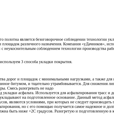
о полотна является безоговорочное соблюдении технологии укл
 и площадок различного назначения. Компания «уДачников», испо
ки с неукоснительным соблюдением технологии производства раб
ы используем 3 способа укладки покрытия.
тва дорог и площадок с минимальными нагрузками, а также для
анное битумом, и тщательно утрамбовывается. Для снижения ли
ы. Смесь разогревать не надо
 укладки асфальта. Используется для асфальтирования трасс и д
о укладывают на подготовленное основание. Данный метод асфал
усов, являются условиями, при которых не следует производить 
льтирования, но с его помощью получается самое надежное и дол
олжна быть ниже +2С градусов. Разогретую и подготовленную в к