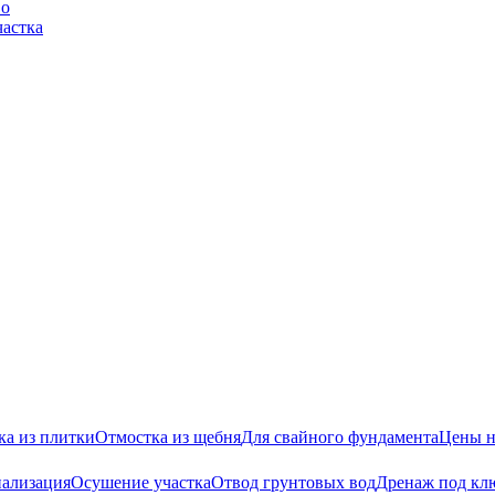
во
частка
ка из плитки
Отмостка из щебня
Для свайного фундамента
Цены н
нализация
Осушение участка
Отвод грунтовых вод
Дренаж под кл