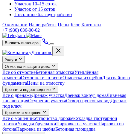
Участок 10–15 соток
Участок от 15 соток
Поэтапное благоустройство
О компании
Наши работы
Цены
Блог
Контакты
+7 (930) 036-00-02
Вызвать инженера
Услуги
Отмостка и защита дома
Все об отмостке
Бетонная отмостка
Утеплённая
отмостка
Отмостка из плитки
Отмостка из щебня
Для свайного
фундамента
Цены на отмостку
Дренаж и водоотведение
Все о дренаже
Дренаж участка
Дренаж вокруг дома
Ливневая
канализация
Осушение участка
Отвод грунтовых вод
Дренаж
под ключ
Дорожки и мощение
Все о мощении
Устройство дорожек
Укладка тротуарной
плитки
Укладка брусчатки
Парковка на участке
Парковка из
бетона
Парковка из щебня
Бетонная площадка