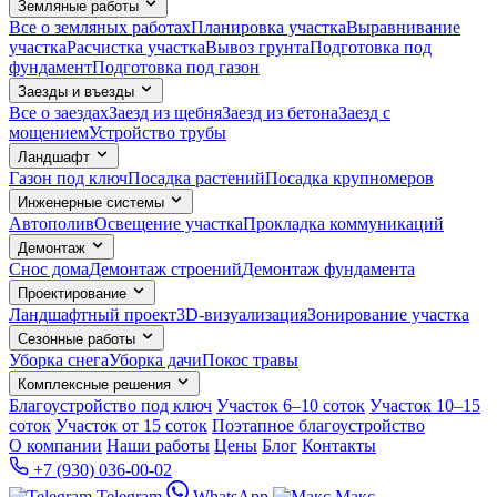
Земляные работы
Все о земляных работах
Планировка участка
Выравнивание
участка
Расчистка участка
Вывоз грунта
Подготовка под
фундамент
Подготовка под газон
Заезды и въезды
Все о заездах
Заезд из щебня
Заезд из бетона
Заезд с
мощением
Устройство трубы
Ландшафт
Газон под ключ
Посадка растений
Посадка крупномеров
Инженерные системы
Автополив
Освещение участка
Прокладка коммуникаций
Демонтаж
Снос дома
Демонтаж строений
Демонтаж фундамента
Проектирование
Ландшафтный проект
3D-визуализация
Зонирование участка
Сезонные работы
Уборка снега
Уборка дачи
Покос травы
Комплексные решения
Благоустройство под ключ
Участок 6–10 соток
Участок 10–15
соток
Участок от 15 соток
Поэтапное благоустройство
О компании
Наши работы
Цены
Блог
Контакты
+7 (930) 036-00-02
Telegram
WhatsApp
Макс