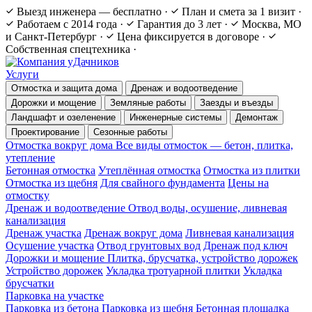
Выезд инженера — бесплатно
·
План и смета за 1 визит
·
Работаем с 2014 года
·
Гарантия до 3 лет
·
Москва, МО
и Санкт-Петербург
·
Цена фиксируется в договоре
·
Собственная спецтехника
·
Услуги
Отмостка и защита дома
Дренаж и водоотведение
Дорожки и мощение
Земляные работы
Заезды и въезды
Ландшафт и озеленение
Инженерные системы
Демонтаж
Проектирование
Сезонные работы
Отмостка вокруг дома
Все виды отмосток — бетон, плитка,
утепление
Бетонная отмостка
Утеплённая отмостка
Отмостка из плитки
Отмостка из щебня
Для свайного фундамента
Цены на
отмостку
Дренаж и водоотведение
Отвод воды, осушение, ливневая
канализация
Дренаж участка
Дренаж вокруг дома
Ливневая канализация
Осушение участка
Отвод грунтовых вод
Дренаж под ключ
Дорожки и мощение
Плитка, брусчатка, устройство дорожек
Устройство дорожек
Укладка тротуарной плитки
Укладка
брусчатки
Парковка на участке
Парковка из бетона
Парковка из щебня
Бетонная площадка