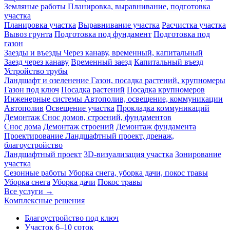
Земляные работы
Планировка, выравнивание, подготовка
участка
Планировка участка
Выравнивание участка
Расчистка участка
Вывоз грунта
Подготовка под фундамент
Подготовка под
газон
Заезды и въезды
Через канаву, временный, капитальный
Заезд через канаву
Временный заезд
Капитальный въезд
Устройство трубы
Ландшафт и озеленение
Газон, посадка растений, крупномеры
Газон под ключ
Посадка растений
Посадка крупномеров
Инженерные системы
Автополив, освещение, коммуникации
Автополив
Освещение участка
Прокладка коммуникаций
Демонтаж
Снос домов, строений, фундаментов
Снос дома
Демонтаж строений
Демонтаж фундамента
Проектирование
Ландшафтный проект, дренаж,
благоустройство
Ландшафтный проект
3D-визуализация участка
Зонирование
участка
Сезонные работы
Уборка снега, уборка дачи, покос травы
Уборка снега
Уборка дачи
Покос травы
Все услуги →
Комплексные решения
Благоустройство под ключ
Участок 6–10 соток