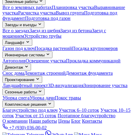
Земляные работы
Все о земляных работах
Планировка участка
Выравнивание
участка
Расчистка участка
Вывоз грунта
Подготовка под
фундамент
Подготовка под газон
Заезды и въезды
Все о заездах
Заезд из щебня
Заезд из бетона
Заезд с
мощением
Устройство трубы
Ландшафт
Газон под ключ
Посадка растений
Посадка крупномеров
Инженерные системы
Автополив
Освещение участка
Прокладка коммуникаций
Демонтаж
Снос дома
Демонтаж строений
Демонтаж фундамента
Проектирование
Ландшафтный проект
3D-визуализация
Зонирование участка
Сезонные работы
Уборка снега
Уборка дачи
Покос травы
Комплексные решения
Благоустройство под ключ
Участок 6–10 соток
Участок 10–15
соток
Участок от 15 соток
Поэтапное благоустройство
О компании
Наши работы
Цены
Блог
Контакты
+7 (930) 036-00-02
Telegram
WhatsApp
Макс