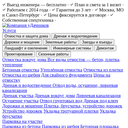
Выезд инженера — бесплатно
·
План и смета за 1 визит
·
Работаем с 2014 года
·
Гарантия до 3 лет
·
Москва, МО
и Санкт-Петербург
·
Цена фиксируется в договоре
·
Собственная спецтехника
·
Услуги
Отмостка и защита дома
Дренаж и водоотведение
Дорожки и мощение
Земляные работы
Заезды и въезды
Ландшафт и озеленение
Инженерные системы
Демонтаж
Проектирование
Сезонные работы
Отмостка вокруг дома
Все виды отмосток — бетон, плитка,
утепление
Бетонная отмостка
Утеплённая отмостка
Отмостка из плитки
Отмостка из щебня
Для свайного фундамента
Цены на
отмостку
Дренаж и водоотведение
Отвод воды, осушение, ливневая
канализация
Дренаж участка
Дренаж вокруг дома
Ливневая канализация
Осушение участка
Отвод грунтовых вод
Дренаж под ключ
Дорожки и мощение
Плитка, брусчатка, устройство дорожек
Устройство дорожек
Укладка тротуарной плитки
Укладка
брусчатки
Парковка на участке
Парковка из бетона
Парковка из щебня
Бетонная площадка