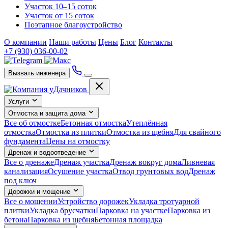
Участок 10–15 соток
Участок от 15 соток
Поэтапное благоустройство
О компании
Наши работы
Цены
Блог
Контакты
+7 (930) 036-00-02
Вызвать инженера
Услуги
Отмостка и защита дома
Все об отмостке
Бетонная отмостка
Утеплённая
отмостка
Отмостка из плитки
Отмостка из щебня
Для свайного
фундамента
Цены на отмостку
Дренаж и водоотведение
Все о дренаже
Дренаж участка
Дренаж вокруг дома
Ливневая
канализация
Осушение участка
Отвод грунтовых вод
Дренаж
под ключ
Дорожки и мощение
Все о мощении
Устройство дорожек
Укладка тротуарной
плитки
Укладка брусчатки
Парковка на участке
Парковка из
бетона
Парковка из щебня
Бетонная площадка