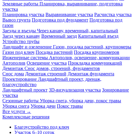
Земляные работы
Планировка, выравнивание, подготовка
участка
Планировка участка
Выравнивание участка
Расчистка участка
Вывоз грунта
Подготовка под фундамент
Подготовка под
газон
Заезды и въезды
Через канаву, временный, капитальный
Заезд через канаву
Временный заезд
Капитальный въезд
Устройство трубы
Ландшафт и озеленение
Газон, посадка растений, крупномеры
Газон под ключ
Посадка растений
Посадка крупномеров
Инженерные системы
Автополив, освещение, коммуникации
Автополив
Освещение участка
Прокладка коммуникаций
Демонтаж
Снос домов, строений, фундаментов
Снос дома
Демонтаж строений
Демонтаж фундамента
Проектирование
Ландшафтный проект, дренаж,
благоустройство
Ландшафтный проект
3D-визуализация участка
Зонирование
участка
Сезонные работы
Уборка снега, уборка дачи, покос травы
Уборка снега
Уборка дачи
Покос травы
Все услуги →
Комплексные решения
Благоустройство под ключ
Участок 6–10 соток