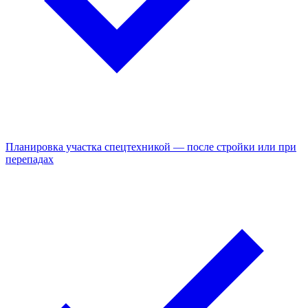
Планировка участка спецтехникой — после стройки или при
перепадах