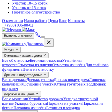
Участок 10–15 соток
Участок от 15 соток
Поэтапное благоустройство
О компании
Наши работы
Цены
Блог
Контакты
+7 (930) 036-00-02
Вызвать инженера
Услуги
Отмостка и защита дома
Все об отмостке
Бетонная отмостка
Утеплённая
отмостка
Отмостка из плитки
Отмостка из щебня
Для свайного
фундамента
Цены на отмостку
Дренаж и водоотведение
Все о дренаже
Дренаж участка
Дренаж вокруг дома
Ливневая
канализация
Осушение участка
Отвод грунтовых вод
Дренаж
под ключ
Дорожки и мощение
Все о мощении
Устройство дорожек
Укладка тротуарной
плитки
Укладка брусчатки
Парковка на участке
Парковка из
бетона
Парковка из щебня
Бетонная площадка