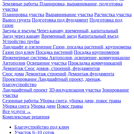
Земляные работы
Планировка, выравнивание, подготовка
участка
Планировка участка
Выравнивание участка
Расчистка участка
Вывоз грунта
Подготовка под фундамент
Подготовка под
газон
Заезды и въезды
Через канаву, временный, капитальный
Заезд через канаву
Временный заезд
Капитальный въезд
Устройство трубы
Ландшафт и озеленение
Газон, посадка растений, крупномеры
Газон под ключ
Посадка растений
Посадка крупномеров
Инженерные системы
Автополив, освещение, коммуникации
Автополив
Освещение участка
Прокладка коммуникаций
Демонтаж
Снос домов, строений, фундаментов
Снос дома
Демонтаж строений
Демонтаж фундамента
Проектирование
Ландшафтный проект, дренаж,
благоустройство
Ландшафтный проект
3D-визуализация участка
Зонирование
участка
Сезонные работы
Уборка снега, уборка дачи, покос травы
Уборка снега
Уборка дачи
Покос травы
Все услуги →
Комплексные решения
Благоустройство под ключ
Участок 6–10 соток