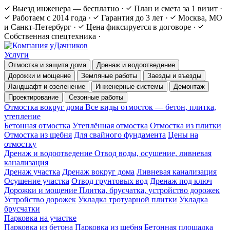
Выезд инженера — бесплатно
·
План и смета за 1 визит
·
Работаем с 2014 года
·
Гарантия до 3 лет
·
Москва, МО
и Санкт-Петербург
·
Цена фиксируется в договоре
·
Собственная спецтехника
·
Услуги
Отмостка и защита дома
Дренаж и водоотведение
Дорожки и мощение
Земляные работы
Заезды и въезды
Ландшафт и озеленение
Инженерные системы
Демонтаж
Проектирование
Сезонные работы
Отмостка вокруг дома
Все виды отмосток — бетон, плитка,
утепление
Бетонная отмостка
Утеплённая отмостка
Отмостка из плитки
Отмостка из щебня
Для свайного фундамента
Цены на
отмостку
Дренаж и водоотведение
Отвод воды, осушение, ливневая
канализация
Дренаж участка
Дренаж вокруг дома
Ливневая канализация
Осушение участка
Отвод грунтовых вод
Дренаж под ключ
Дорожки и мощение
Плитка, брусчатка, устройство дорожек
Устройство дорожек
Укладка тротуарной плитки
Укладка
брусчатки
Парковка на участке
Парковка из бетона
Парковка из щебня
Бетонная площадка