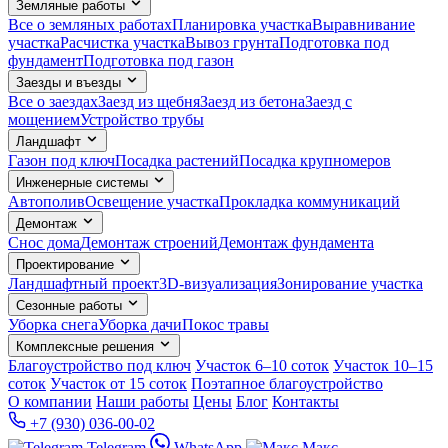
Земляные работы
Все о земляных работах
Планировка участка
Выравнивание
участка
Расчистка участка
Вывоз грунта
Подготовка под
фундамент
Подготовка под газон
Заезды и въезды
Все о заездах
Заезд из щебня
Заезд из бетона
Заезд с
мощением
Устройство трубы
Ландшафт
Газон под ключ
Посадка растений
Посадка крупномеров
Инженерные системы
Автополив
Освещение участка
Прокладка коммуникаций
Демонтаж
Снос дома
Демонтаж строений
Демонтаж фундамента
Проектирование
Ландшафтный проект
3D-визуализация
Зонирование участка
Сезонные работы
Уборка снега
Уборка дачи
Покос травы
Комплексные решения
Благоустройство под ключ
Участок 6–10 соток
Участок 10–15
соток
Участок от 15 соток
Поэтапное благоустройство
О компании
Наши работы
Цены
Блог
Контакты
+7 (930) 036-00-02
Telegram
WhatsApp
Макс