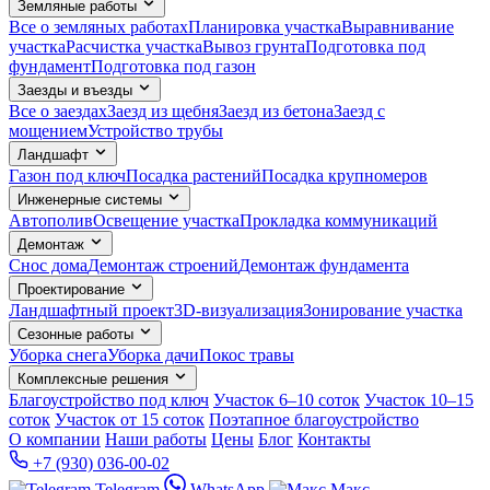
Земляные работы
Все о земляных работах
Планировка участка
Выравнивание
участка
Расчистка участка
Вывоз грунта
Подготовка под
фундамент
Подготовка под газон
Заезды и въезды
Все о заездах
Заезд из щебня
Заезд из бетона
Заезд с
мощением
Устройство трубы
Ландшафт
Газон под ключ
Посадка растений
Посадка крупномеров
Инженерные системы
Автополив
Освещение участка
Прокладка коммуникаций
Демонтаж
Снос дома
Демонтаж строений
Демонтаж фундамента
Проектирование
Ландшафтный проект
3D-визуализация
Зонирование участка
Сезонные работы
Уборка снега
Уборка дачи
Покос травы
Комплексные решения
Благоустройство под ключ
Участок 6–10 соток
Участок 10–15
соток
Участок от 15 соток
Поэтапное благоустройство
О компании
Наши работы
Цены
Блог
Контакты
+7 (930) 036-00-02
Telegram
WhatsApp
Макс