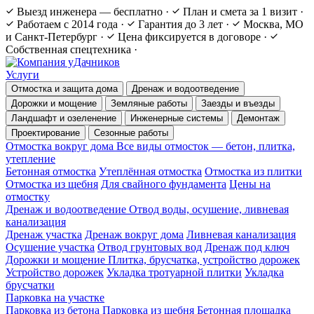
Выезд инженера — бесплатно
·
План и смета за 1 визит
·
Работаем с 2014 года
·
Гарантия до 3 лет
·
Москва, МО
и Санкт-Петербург
·
Цена фиксируется в договоре
·
Собственная спецтехника
·
Услуги
Отмостка и защита дома
Дренаж и водоотведение
Дорожки и мощение
Земляные работы
Заезды и въезды
Ландшафт и озеленение
Инженерные системы
Демонтаж
Проектирование
Сезонные работы
Отмостка вокруг дома
Все виды отмосток — бетон, плитка,
утепление
Бетонная отмостка
Утеплённая отмостка
Отмостка из плитки
Отмостка из щебня
Для свайного фундамента
Цены на
отмостку
Дренаж и водоотведение
Отвод воды, осушение, ливневая
канализация
Дренаж участка
Дренаж вокруг дома
Ливневая канализация
Осушение участка
Отвод грунтовых вод
Дренаж под ключ
Дорожки и мощение
Плитка, брусчатка, устройство дорожек
Устройство дорожек
Укладка тротуарной плитки
Укладка
брусчатки
Парковка на участке
Парковка из бетона
Парковка из щебня
Бетонная площадка