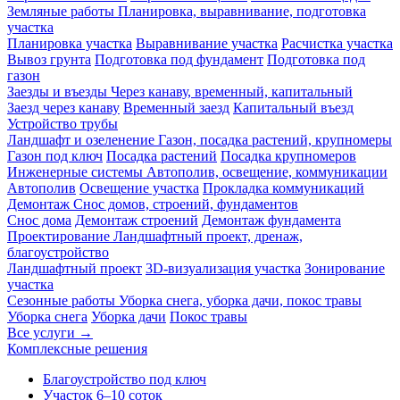
Земляные работы
Планировка, выравнивание, подготовка
участка
Планировка участка
Выравнивание участка
Расчистка участка
Вывоз грунта
Подготовка под фундамент
Подготовка под
газон
Заезды и въезды
Через канаву, временный, капитальный
Заезд через канаву
Временный заезд
Капитальный въезд
Устройство трубы
Ландшафт и озеленение
Газон, посадка растений, крупномеры
Газон под ключ
Посадка растений
Посадка крупномеров
Инженерные системы
Автополив, освещение, коммуникации
Автополив
Освещение участка
Прокладка коммуникаций
Демонтаж
Снос домов, строений, фундаментов
Снос дома
Демонтаж строений
Демонтаж фундамента
Проектирование
Ландшафтный проект, дренаж,
благоустройство
Ландшафтный проект
3D-визуализация участка
Зонирование
участка
Сезонные работы
Уборка снега, уборка дачи, покос травы
Уборка снега
Уборка дачи
Покос травы
Все услуги →
Комплексные решения
Благоустройство под ключ
Участок 6–10 соток