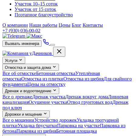
Участок 10–15 соток
Участок от 15 соток
Поэтапное благоустройство
О компании
Наши работы
Цены
Блог
Контакты
+7 (930) 036-00-02
Вызвать инженера
Услуги
Отмостка и защита дома
Все об отмостке
Бетонная отмостка
Утеплённая
отмостка
Отмостка из плитки
Отмостка из щебня
Для свайного
фундамента
Цены на отмостку
Дренаж и водоотведение
Все о дренаже
Дренаж участка
Дренаж вокруг дома
Ливневая
канализация
Осушение участка
Отвод грунтовых вод
Дренаж
под ключ
Дорожки и мощение
Все о мощении
Устройство дорожек
Укладка тротуарной
плитки
Укладка брусчатки
Парковка на участке
Парковка из
бетона
Парковка из щебня
Бетонная площадка