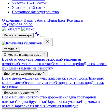
Участок 10–15 соток
Участок от 15 соток
Поэтапное благоустройство
О компании
Наши работы
Цены
Блог
Контакты
+7 (930) 036-00-02
Вызвать инженера
Услуги
Отмостка и защита дома
Все об отмостке
Бетонная отмостка
Утеплённая
отмостка
Отмостка из плитки
Отмостка из щебня
Для свайного
фундамента
Цены на отмостку
Дренаж и водоотведение
Все о дренаже
Дренаж участка
Дренаж вокруг дома
Ливневая
канализация
Осушение участка
Отвод грунтовых вод
Дренаж
под ключ
Дорожки и мощение
Все о мощении
Устройство дорожек
Укладка тротуарной
плитки
Укладка брусчатки
Парковка на участке
Парковка из
бетона
Парковка из щебня
Бетонная площадка