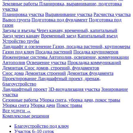
Земляные работы
Планировка, выравнивание, подготовка
участка
Планировка участка
Выравнивание участка
Расчистка участка
Вывоз грунта
Подготовка под фундамент
Подготовка под
газон
Заезды и въезды
Через канаву, временный, капитальный
Заезд через канаву
Временный заезд
Капитальный въезд
Устройство трубы
Ландшафт и озеленение
Газон, посадка растений, крупномеры
Газон под ключ
Посадка растений
Посадка крупномеров
Инженерные системы
Автополив, освещение, коммуникации
Автополив
Освещение участка
Прокладка коммуникаций
Демонтаж
Снос домов, строений, фундаментов
Снос дома
Демонтаж строений
Демонтаж фундамента
Проектирование
Ландшафтный проект, дренаж,
благоустройство
Ландшафтный проект
3D-визуализация участка
Зонирование
участка
Сезонные работы
Уборка снега, уборка дачи, покос травы
Уборка снега
Уборка дачи
Покос травы
Все услуги →
Комплексные решения
Благоустройство под ключ
Участок 6–10 соток