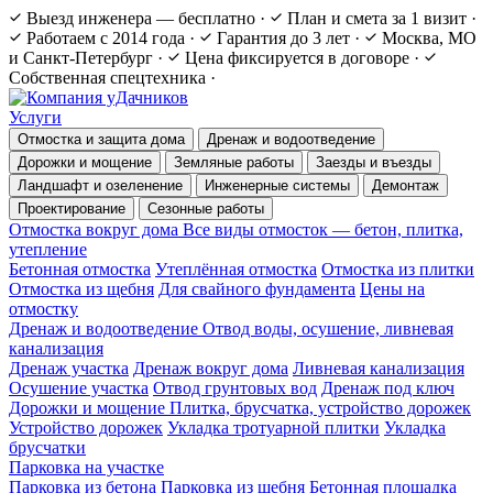
Выезд инженера — бесплатно
·
План и смета за 1 визит
·
Работаем с 2014 года
·
Гарантия до 3 лет
·
Москва, МО
и Санкт-Петербург
·
Цена фиксируется в договоре
·
Собственная спецтехника
·
Услуги
Отмостка и защита дома
Дренаж и водоотведение
Дорожки и мощение
Земляные работы
Заезды и въезды
Ландшафт и озеленение
Инженерные системы
Демонтаж
Проектирование
Сезонные работы
Отмостка вокруг дома
Все виды отмосток — бетон, плитка,
утепление
Бетонная отмостка
Утеплённая отмостка
Отмостка из плитки
Отмостка из щебня
Для свайного фундамента
Цены на
отмостку
Дренаж и водоотведение
Отвод воды, осушение, ливневая
канализация
Дренаж участка
Дренаж вокруг дома
Ливневая канализация
Осушение участка
Отвод грунтовых вод
Дренаж под ключ
Дорожки и мощение
Плитка, брусчатка, устройство дорожек
Устройство дорожек
Укладка тротуарной плитки
Укладка
брусчатки
Парковка на участке
Парковка из бетона
Парковка из щебня
Бетонная площадка