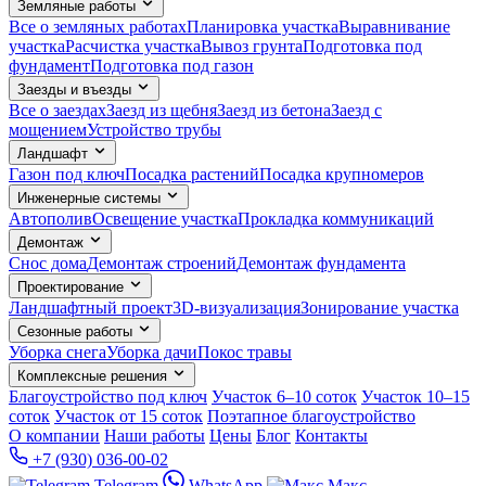
Земляные работы
Все о земляных работах
Планировка участка
Выравнивание
участка
Расчистка участка
Вывоз грунта
Подготовка под
фундамент
Подготовка под газон
Заезды и въезды
Все о заездах
Заезд из щебня
Заезд из бетона
Заезд с
мощением
Устройство трубы
Ландшафт
Газон под ключ
Посадка растений
Посадка крупномеров
Инженерные системы
Автополив
Освещение участка
Прокладка коммуникаций
Демонтаж
Снос дома
Демонтаж строений
Демонтаж фундамента
Проектирование
Ландшафтный проект
3D-визуализация
Зонирование участка
Сезонные работы
Уборка снега
Уборка дачи
Покос травы
Комплексные решения
Благоустройство под ключ
Участок 6–10 соток
Участок 10–15
соток
Участок от 15 соток
Поэтапное благоустройство
О компании
Наши работы
Цены
Блог
Контакты
+7 (930) 036-00-02
Telegram
WhatsApp
Макс