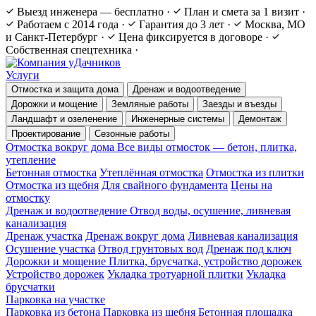
Выезд инженера — бесплатно
·
План и смета за 1 визит
·
Работаем с 2014 года
·
Гарантия до 3 лет
·
Москва, МО
и Санкт-Петербург
·
Цена фиксируется в договоре
·
Собственная спецтехника
·
Услуги
Отмостка и защита дома
Дренаж и водоотведение
Дорожки и мощение
Земляные работы
Заезды и въезды
Ландшафт и озеленение
Инженерные системы
Демонтаж
Проектирование
Сезонные работы
Отмостка вокруг дома
Все виды отмосток — бетон, плитка,
утепление
Бетонная отмостка
Утеплённая отмостка
Отмостка из плитки
Отмостка из щебня
Для свайного фундамента
Цены на
отмостку
Дренаж и водоотведение
Отвод воды, осушение, ливневая
канализация
Дренаж участка
Дренаж вокруг дома
Ливневая канализация
Осушение участка
Отвод грунтовых вод
Дренаж под ключ
Дорожки и мощение
Плитка, брусчатка, устройство дорожек
Устройство дорожек
Укладка тротуарной плитки
Укладка
брусчатки
Парковка на участке
Парковка из бетона
Парковка из щебня
Бетонная площадка