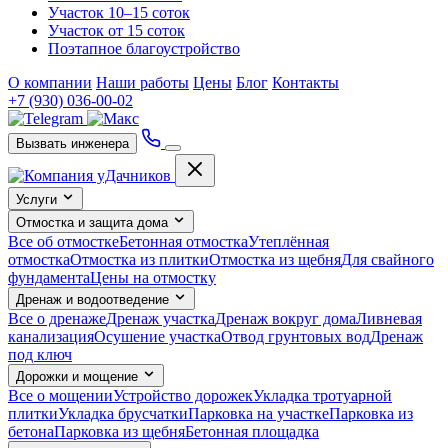
Участок 10–15 соток
Участок от 15 соток
Поэтапное благоустройство
О компании
Наши работы
Цены
Блог
Контакты
+7 (930) 036-00-02
Вызвать инженера
Услуги
Отмостка и защита дома
Все об отмостке
Бетонная отмостка
Утеплённая
отмостка
Отмостка из плитки
Отмостка из щебня
Для свайного
фундамента
Цены на отмостку
Дренаж и водоотведение
Все о дренаже
Дренаж участка
Дренаж вокруг дома
Ливневая
канализация
Осушение участка
Отвод грунтовых вод
Дренаж
под ключ
Дорожки и мощение
Все о мощении
Устройство дорожек
Укладка тротуарной
плитки
Укладка брусчатки
Парковка на участке
Парковка из
бетона
Парковка из щебня
Бетонная площадка