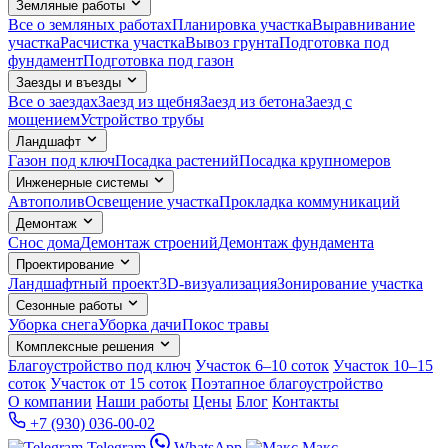
Земляные работы
Все о земляных работах
Планировка участка
Выравнивание
участка
Расчистка участка
Вывоз грунта
Подготовка под
фундамент
Подготовка под газон
Заезды и въезды
Все о заездах
Заезд из щебня
Заезд из бетона
Заезд с
мощением
Устройство трубы
Ландшафт
Газон под ключ
Посадка растений
Посадка крупномеров
Инженерные системы
Автополив
Освещение участка
Прокладка коммуникаций
Демонтаж
Снос дома
Демонтаж строений
Демонтаж фундамента
Проектирование
Ландшафтный проект
3D-визуализация
Зонирование участка
Сезонные работы
Уборка снега
Уборка дачи
Покос травы
Комплексные решения
Благоустройство под ключ
Участок 6–10 соток
Участок 10–15
соток
Участок от 15 соток
Поэтапное благоустройство
О компании
Наши работы
Цены
Блог
Контакты
+7 (930) 036-00-02
Telegram
WhatsApp
Макс