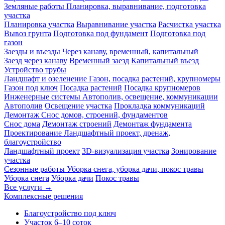
Земляные работы
Планировка, выравнивание, подготовка
участка
Планировка участка
Выравнивание участка
Расчистка участка
Вывоз грунта
Подготовка под фундамент
Подготовка под
газон
Заезды и въезды
Через канаву, временный, капитальный
Заезд через канаву
Временный заезд
Капитальный въезд
Устройство трубы
Ландшафт и озеленение
Газон, посадка растений, крупномеры
Газон под ключ
Посадка растений
Посадка крупномеров
Инженерные системы
Автополив, освещение, коммуникации
Автополив
Освещение участка
Прокладка коммуникаций
Демонтаж
Снос домов, строений, фундаментов
Снос дома
Демонтаж строений
Демонтаж фундамента
Проектирование
Ландшафтный проект, дренаж,
благоустройство
Ландшафтный проект
3D-визуализация участка
Зонирование
участка
Сезонные работы
Уборка снега, уборка дачи, покос травы
Уборка снега
Уборка дачи
Покос травы
Все услуги →
Комплексные решения
Благоустройство под ключ
Участок 6–10 соток