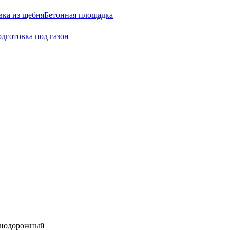
вка из щебня
Бетонная площадка
дготовка под газон
езнодорожный