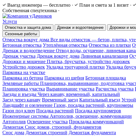
Выезд инженера — бесплатно
·
План и смета за 1 визит
·
Собственная спецтехника
·
Услуги
Отмостка и защита дома
Дренаж и водоотведение
Дорожки и мо
Сезонные работы
Отмостка вокруг дома
Все виды отмосток — бетон, плитка, ут
Бетонная отмостка
Утеплённая отмостка
Отмостка из плитки
О
Дренаж и водоотведение
Отвод воды, осушение, ливневая кан
Дренаж участка
Дренаж вокруг дома
Ливневая канализация
Ос
Дорожки и мощение
Плитка, брусчатка, устройство дорожек
Устройство дорожек
Укладка тротуарной плитки
Укладка брус
Парковка на участке
Парковка из бетона
Парковка из щебня
Бетонная площадка
Земляные работы
Планировка, выравнивание, подготовка учас
Планировка участка
Выравнивание участка
Расчистка участка
Заезды и въезды
Через канаву, временный, капитальный
Заезд через канаву
Временный заезд
Капитальный въезд
Устрой
Ландшафт и озеленение
Газон, посадка растений, крупномеры
Газон под ключ
Посадка растений
Посадка крупномеров
Инженерные системы
Автополив, освещение, коммуникации
Автополив
Освещение участка
Прокладка коммуникаций
Демонтаж
Снос домов, строений, фундаментов
Снос дома
Демонтаж строений
Демонтаж фундамента