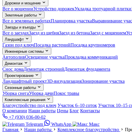
Дорожки и мощение
Все о мощении
Устройство дорожек
Укладка тротуарной плитки
Земляные работы
Все о земляных работах
Планировка участка
Выравнивание учас
Заезды и въезды
Все о заездах
Заезд из щебня
Заезд из бетона
Заезд с мощением
Ус
Ландшафт
Газон под ключ
Посадка растений
Посадка крупномеров
Инженерные системы
Автополив
Освещение участка
Прокладка коммуникаций
Демонтаж
Снос дома
Демонтаж строений
Демонтаж фундамента
Проектирование
Ландшафтный проект
3D-визуализация
Зонирование участка
Сезонные работы
Уборка снега
Уборка дачи
Покос травы
Комплексные решения
Благоустройство под ключ
Участок 6–10 соток
Участок 10–15 с
О компании
Наши работы
Цены
Блог
Контакты
+7 (930) 036-00-02
Telegram
WhatsApp
Макс
Главная
Наши работы
Комплексное благоустройство
Про