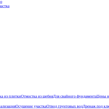
во
частка
ка из плитки
Отмостка из щебня
Для свайного фундамента
Цены н
нализация
Осушение участка
Отвод грунтовых вод
Дренаж под кл