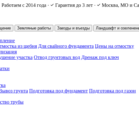
Работаем с 2014 года
·
Гарантия до 3 лет
·
Москва, МО и Са
щение
Земляные работы
Заезды и въезды
Ландшафт и озеленен
епление
тмостка из щебня
Для свайного фундамента
Цены на отмостку
ализация
ушение участка
Отвод грунтовых вод
Дренаж под ключ
чатки
тка
Вывоз грунта
Подготовка под фундамент
Подготовка под газон
ство трубы