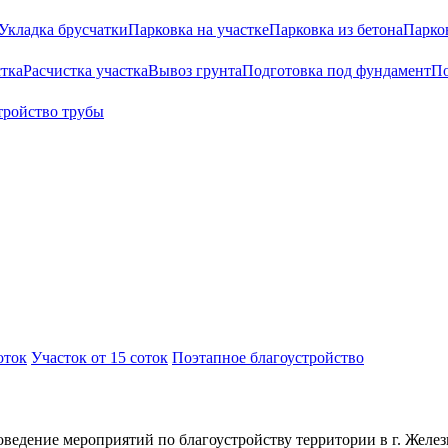
Укладка брусчатки
Парковка на участке
Парковка из бетона
Парко
тка
Расчистка участка
Вывоз грунта
Подготовка под фундамент
По
тройство трубы
оток
Участок от 15 соток
Поэтапное благоустройство
ведение мероприятий по благоустройству территории в г. Жел