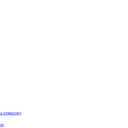
а отмостку
юч