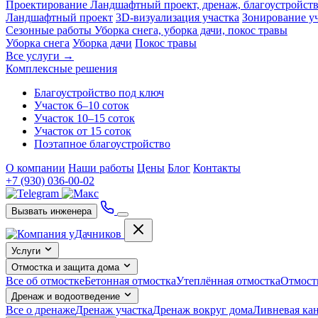
Проектирование
Ландшафтный проект, дренаж, благоустройст
Ландшафтный проект
3D-визуализация участка
Зонирование у
Сезонные работы
Уборка снега, уборка дачи, покос травы
Уборка снега
Уборка дачи
Покос травы
Все услуги →
Комплексные решения
Благоустройство под ключ
Участок 6–10 соток
Участок 10–15 соток
Участок от 15 соток
Поэтапное благоустройство
О компании
Наши работы
Цены
Блог
Контакты
+7 (930) 036-00-02
Вызвать инженера
Услуги
Отмостка и защита дома
Все об отмостке
Бетонная отмостка
Утеплённая отмостка
Отмост
Дренаж и водоотведение
Все о дренаже
Дренаж участка
Дренаж вокруг дома
Ливневая ка