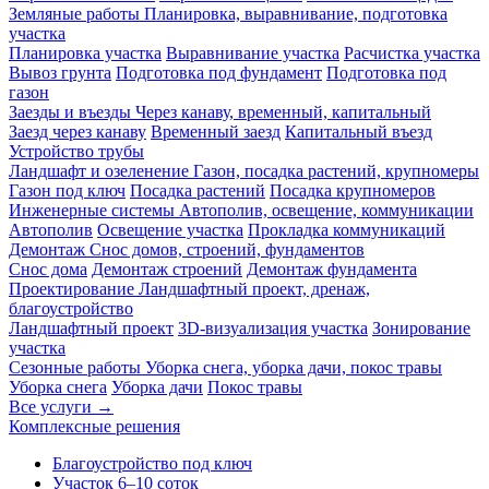
Земляные работы
Планировка, выравнивание, подготовка
участка
Планировка участка
Выравнивание участка
Расчистка участка
Вывоз грунта
Подготовка под фундамент
Подготовка под
газон
Заезды и въезды
Через канаву, временный, капитальный
Заезд через канаву
Временный заезд
Капитальный въезд
Устройство трубы
Ландшафт и озеленение
Газон, посадка растений, крупномеры
Газон под ключ
Посадка растений
Посадка крупномеров
Инженерные системы
Автополив, освещение, коммуникации
Автополив
Освещение участка
Прокладка коммуникаций
Демонтаж
Снос домов, строений, фундаментов
Снос дома
Демонтаж строений
Демонтаж фундамента
Проектирование
Ландшафтный проект, дренаж,
благоустройство
Ландшафтный проект
3D-визуализация участка
Зонирование
участка
Сезонные работы
Уборка снега, уборка дачи, покос травы
Уборка снега
Уборка дачи
Покос травы
Все услуги →
Комплексные решения
Благоустройство под ключ
Участок 6–10 соток