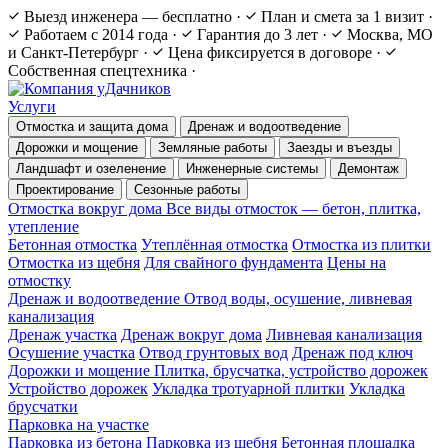
Выезд инженера — бесплатно
·
План и смета за 1 визит
·
Работаем с 2014 года
·
Гарантия до 3 лет
·
Москва, МО
и Санкт-Петербург
·
Цена фиксируется в договоре
·
Собственная спецтехника
·
Услуги
Отмостка и защита дома
Дренаж и водоотведение
Дорожки и мощение
Земляные работы
Заезды и въезды
Ландшафт и озеленение
Инженерные системы
Демонтаж
Проектирование
Сезонные работы
Отмостка вокруг дома
Все виды отмосток — бетон, плитка,
утепление
Бетонная отмостка
Утеплённая отмостка
Отмостка из плитки
Отмостка из щебня
Для свайного фундамента
Цены на
отмостку
Дренаж и водоотведение
Отвод воды, осушение, ливневая
канализация
Дренаж участка
Дренаж вокруг дома
Ливневая канализация
Осушение участка
Отвод грунтовых вод
Дренаж под ключ
Дорожки и мощение
Плитка, брусчатка, устройство дорожек
Устройство дорожек
Укладка тротуарной плитки
Укладка
брусчатки
Парковка на участке
Парковка из бетона
Парковка из щебня
Бетонная площадка