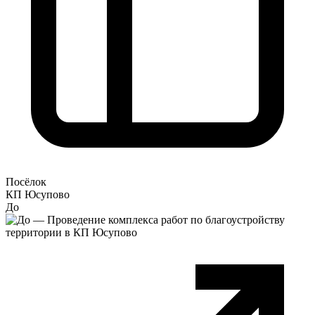
Посёлок
КП Юсупово
До