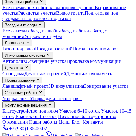
Земляные работы
Все о земляных работах
Планировка участка
Выравнивание
участка
Расчистка участка
Вывоз грунта
Подготовка под
фундамент
Подготовка под газон
Заезды и въезды
Все о заездах
Заезд из щебня
Заезд из бетона
Заезд с
мощением
Устройство трубы
Ландшафт
Газон под ключ
Посадка растений
Посадка крупномеров
Инженерные системы
Автополив
Освещение участка
Прокладка коммуникаций
Демонтаж
Снос дома
Демонтаж строений
Демонтаж фундамента
Проектирование
Ландшафтный проект
3D-визуализация
Зонирование участка
Сезонные работы
Уборка снега
Уборка дачи
Покос травы
Комплексные решения
Благоустройство под ключ
Участок 6–10 соток
Участок 10–15
соток
Участок от 15 соток
Поэтапное благоустройство
О компании
Наши работы
Цены
Блог
Контакты
+7 (930) 036-00-02
Telegram
WhatsApp
Макс