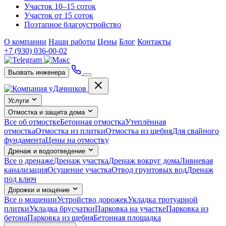
Участок 10–15 соток
Участок от 15 соток
Поэтапное благоустройство
О компании
Наши работы
Цены
Блог
Контакты
+7 (930) 036-00-02
Вызвать инженера
Услуги
Отмостка и защита дома
Все об отмостке
Бетонная отмостка
Утеплённая
отмостка
Отмостка из плитки
Отмостка из щебня
Для свайного
фундамента
Цены на отмостку
Дренаж и водоотведение
Все о дренаже
Дренаж участка
Дренаж вокруг дома
Ливневая
канализация
Осушение участка
Отвод грунтовых вод
Дренаж
под ключ
Дорожки и мощение
Все о мощении
Устройство дорожек
Укладка тротуарной
плитки
Укладка брусчатки
Парковка на участке
Парковка из
бетона
Парковка из щебня
Бетонная площадка