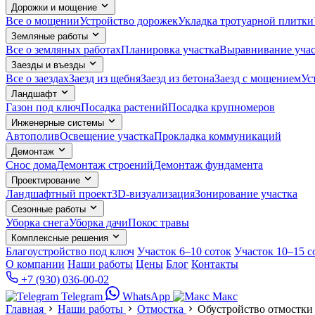
Дорожки и мощение
Все о мощении
Устройство дорожек
Укладка тротуарной плитки
Земляные работы
Все о земляных работах
Планировка участка
Выравнивание учас
Заезды и въезды
Все о заездах
Заезд из щебня
Заезд из бетона
Заезд с мощением
Ус
Ландшафт
Газон под ключ
Посадка растений
Посадка крупномеров
Инженерные системы
Автополив
Освещение участка
Прокладка коммуникаций
Демонтаж
Снос дома
Демонтаж строений
Демонтаж фундамента
Проектирование
Ландшафтный проект
3D-визуализация
Зонирование участка
Сезонные работы
Уборка снега
Уборка дачи
Покос травы
Комплексные решения
Благоустройство под ключ
Участок 6–10 соток
Участок 10–15 с
О компании
Наши работы
Цены
Блог
Контакты
+7 (930) 036-00-02
Telegram
WhatsApp
Макс
Главная
Наши работы
Отмостка
Обустройство отмостки 