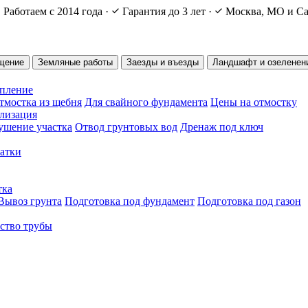
Работаем с 2014 года
·
Гарантия до 3 лет
·
Москва, МО и Са
щение
Земляные работы
Заезды и въезды
Ландшафт и озеленен
епление
тмостка из щебня
Для свайного фундамента
Цены на отмостку
ализация
ушение участка
Отвод грунтовых вод
Дренаж под ключ
чатки
тка
Вывоз грунта
Подготовка под фундамент
Подготовка под газон
ство трубы