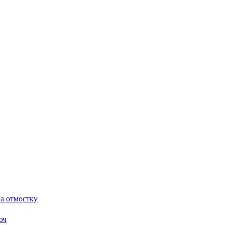
а отмостку
юч