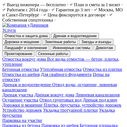
Выезд инженера — бесплатно
·
План и смета за 1 визит
·
Работаем с 2014 года
·
Гарантия до 3 лет
·
Москва, МО
и Санкт-Петербург
·
Цена фиксируется в договоре
·
Собственная спецтехника
·
Услуги
Отмостка и защита дома
Дренаж и водоотведение
Дорожки и мощение
Земляные работы
Заезды и въезды
Ландшафт и озеленение
Инженерные системы
Демонтаж
Проектирование
Сезонные работы
Отмостка вокруг дома
Все виды отмосток — бетон, плитка,
утепление
Бетонная отмостка
Утеплённая отмостка
Отмостка из плитки
Отмостка из щебня
Для свайного фундамента
Цены на
отмостку
Дренаж и водоотведение
Отвод воды, осушение, ливневая
канализация
Дренаж участка
Дренаж вокруг дома
Ливневая канализация
Осушение участка
Отвод грунтовых вод
Дренаж под ключ
Дорожки и мощение
Плитка, брусчатка, устройство дорожек
Устройство дорожек
Укладка тротуарной плитки
Укладка
брусчатки
Парковка на участке
Парковка из бетона
Парковка из щебня
Бетонная площадка