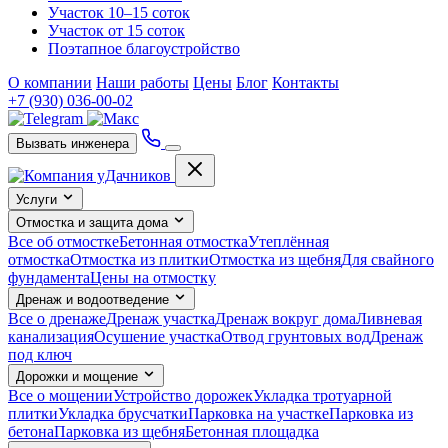
Участок 10–15 соток
Участок от 15 соток
Поэтапное благоустройство
О компании
Наши работы
Цены
Блог
Контакты
+7 (930) 036-00-02
Вызвать инженера
Услуги
Отмостка и защита дома
Все об отмостке
Бетонная отмостка
Утеплённая
отмостка
Отмостка из плитки
Отмостка из щебня
Для свайного
фундамента
Цены на отмостку
Дренаж и водоотведение
Все о дренаже
Дренаж участка
Дренаж вокруг дома
Ливневая
канализация
Осушение участка
Отвод грунтовых вод
Дренаж
под ключ
Дорожки и мощение
Все о мощении
Устройство дорожек
Укладка тротуарной
плитки
Укладка брусчатки
Парковка на участке
Парковка из
бетона
Парковка из щебня
Бетонная площадка