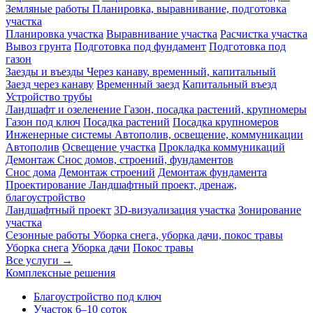
Земляные работы
Планировка, выравнивание, подготовка
участка
Планировка участка
Выравнивание участка
Расчистка участка
Вывоз грунта
Подготовка под фундамент
Подготовка под
газон
Заезды и въезды
Через канаву, временный, капитальный
Заезд через канаву
Временный заезд
Капитальный въезд
Устройство трубы
Ландшафт и озеленение
Газон, посадка растений, крупномеры
Газон под ключ
Посадка растений
Посадка крупномеров
Инженерные системы
Автополив, освещение, коммуникации
Автополив
Освещение участка
Прокладка коммуникаций
Демонтаж
Снос домов, строений, фундаментов
Снос дома
Демонтаж строений
Демонтаж фундамента
Проектирование
Ландшафтный проект, дренаж,
благоустройство
Ландшафтный проект
3D-визуализация участка
Зонирование
участка
Сезонные работы
Уборка снега, уборка дачи, покос травы
Уборка снега
Уборка дачи
Покос травы
Все услуги →
Комплексные решения
Благоустройство под ключ
Участок 6–10 соток