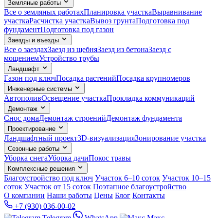
Земляные работы
Все о земляных работах
Планировка участка
Выравнивание
участка
Расчистка участка
Вывоз грунта
Подготовка под
фундамент
Подготовка под газон
Заезды и въезды
Все о заездах
Заезд из щебня
Заезд из бетона
Заезд с
мощением
Устройство трубы
Ландшафт
Газон под ключ
Посадка растений
Посадка крупномеров
Инженерные системы
Автополив
Освещение участка
Прокладка коммуникаций
Демонтаж
Снос дома
Демонтаж строений
Демонтаж фундамента
Проектирование
Ландшафтный проект
3D-визуализация
Зонирование участка
Сезонные работы
Уборка снега
Уборка дачи
Покос травы
Комплексные решения
Благоустройство под ключ
Участок 6–10 соток
Участок 10–15
соток
Участок от 15 соток
Поэтапное благоустройство
О компании
Наши работы
Цены
Блог
Контакты
+7 (930) 036-00-02
Telegram
WhatsApp
Макс